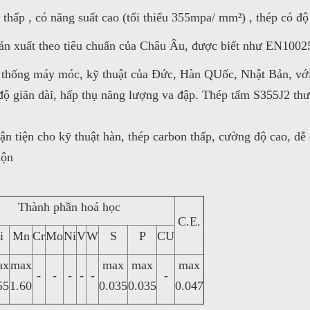
thấp , có năng suất cao (tối thiểu 355mpa/ mm²) , thép có độ 
ản xuất theo tiêu chuẩn của Châu Âu, được biết như EN1002
ệ thống máy móc, kỹ thuật của Đức, Hàn QUốc, Nhật Bản, với 
y, độ giãn dài, hấp thụ năng lượng va đập. Thép tấm S355J2 
iện cho kỹ thuật hàn, thép carbon thấp, cường độ cao, dễ dà
uộn
Thành phần hoá học
C.E.
i
Mn
Cr
Mo
Ni
V
W
S
P
CU
ax
max
max
max
max
-
-
-
-
-
-
55
1.60
0.035
0.035
0.047