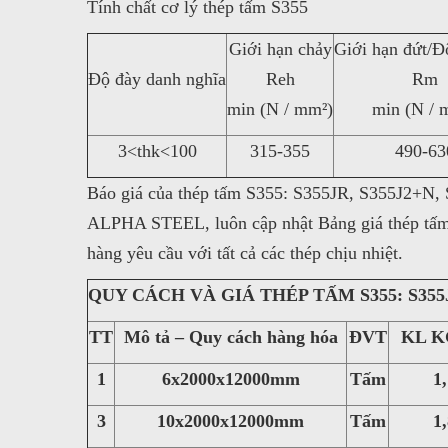
Tính chất cơ lý thép tấm S355
Giới hạn chảy
Giới hạn đứt/Đ
Độ đày danh nghĩa
Reh
Rm
min (N / mm²)
min (N / 
3<thk<100
315-355
490-63
Báo giá của thép tấm S355: S355JR, S355J2+N, 
ALPHA STEEL, luôn cập nhật Bảng giá thép tấm 
hàng yêu cầu với tất cả các thép chịu nhiệt.
QUY CÁCH VÀ GIÁ THÉP TẤM S355: S355JR
TT
Mô tả – Quy cách hàng hóa
ĐVT
KL K
1
6x2000x12000mm
Tấm
1,13
3
10x2000x12000mm
Tấm
1,88