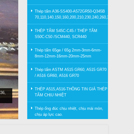
Thép tấm A36-SS400-A572GR50-Q345B
70,110,140,150,160,200,210,230,240,260,300mm
THÉP TẤM S45C-C45 / THÉP TẤM
S50C-C50 /SCM440, SCR440
Thép tấm 65ge / 65g 2mm-3mm-6mm-
8mm-12mm-16mm-20mm-25mm
Thép tấm ASTM A515 GR60, A515 GR70
/ A516 GR60, A516 GR70
THÉP A515,A516-THÔNG TIN GIÁ THÉP
36,
TẤM CHỊU NHIỆT
Thép ống đúc chịu nhiệt, chịu mài mòn,
chịu áp lực cao.