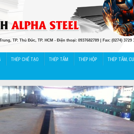
rung, TP. Thủ Đức, TP. HCM - Điện thoại: 0937682789 | Fax: (0274) 3729
G
THÉP CHẾ TẠO
THÉP TẤM
THÉP HỘP
THÉP TẤM, C