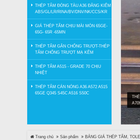
THÉP TẤM ĐÓNG TÀU A36 ĐĂNG KIỂM
ABS/GL/LR/RINA/BV/DNV/NK/CCS/KR
GIÁ THÉP TẤM CHỊU MÀI MÒN 65GE-
65G- 65R -65MN
THÉP TẤM GÂN CHỐNG TRƯỢT-THÉP
TẤM CHỐNG TRƯỢT MẠ KẼM
THÉP TẤM A515 - GRADE 70 CHỊU
NHIỆT
THÉP TẤM CÁN NÓNG A36 A572 A515
65GE Q345 S45C A516 S50C
THÉ
A70
Trang chủ
Sản phẩm
BẢNG GIÁ THÉP TẤM, TOL