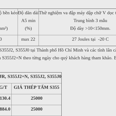
ộ bền kéo
Độ dãn dài
Thử nghiệm va đập máy dập chữ V dọc t
A5 min
Trung bình 3 mẫu
mm²)
(%)
Độ dày >10<150mm.
0
max 22
27 Joules tại -20 C
S355J2, S355J0 tại Thành phố Hồ Chí Minh và các tỉnh lâ
S355J2+N theo từng ngày cho quý khách hàng tham khảo. Bê
, S355J2+N, S355J2, S355J0
G/T
GIÁ THÉP TẤM S355
0.4
25000
4.0
25000