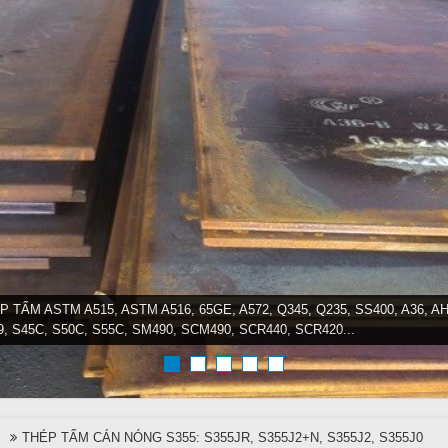
P TẤM ASTM A515, ASTM A516, 65GE, A572, Q345, Q235, SS400, A36, AH
9, S45C, S50C, S55C, SM490, SCM490, SCR440, SCR420...
E
THÉP TẤM CÁN NÓNG S355: S355JR, S355J2+N, S355J2, S355J0