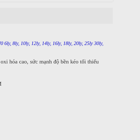
y, 10ly, 12ly, 14ly, 16ly, 18ly, 20ly, 25ly 30ly,
 oxi hóa cao, sức mạnh độ bền kéo tối thiểu
M