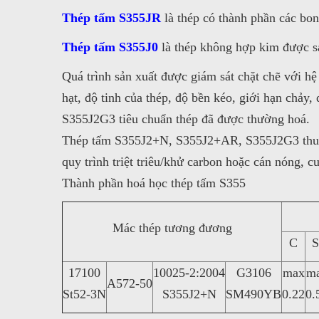
Thép tấm S355JR
là thép có thành phần các bon 
Thép tấm S355J0
là thép không hợp kim được s
Quá trình sản xuất được giám sát chặt chẽ với h
hạt, độ tinh của thép, độ bền kéo, giới hạn chả
S355J2G3 tiêu chuẩn thép đã được thường hoá.
Thép tấm S355J2+N, S355J2+AR, S355J2G3 thuận t
quy trình triệt triêu/khử carbon hoặc cán nóng, c
Thành phần hoá học thép tấm S355
Mác thép tương đương
C
S
17100
10025-2:2004
G3106
max
m
A572-50
St52-3N
S355J2+N
SM490YB
0.22
0.