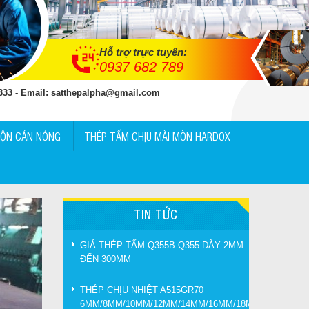
Hỗ trợ trực tuyến:
0937 682 789
 333 - Email: satthepalpha@gmail.com
UỘN CÁN NÓNG
THÉP TẤM CHỊU MÀI MÒN HARDOX
TIN TỨC
GIÁ THÉP TẤM Q355B-Q355 DÀY 2MM
ĐẾN 300MM
THÉP CHỊU NHIỆT A515GR70
6MM/8MM/10MM/12MM/14MM/16MM/18MM/20MM