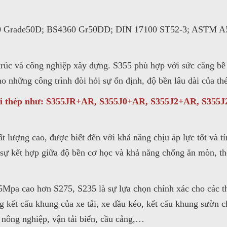
0 Grade50D; BS4360 Gr50DD; DIN 17100 ST52-3; ASTM A5
trúc và công nghiệp xây dựng. S355 phù hợp với sức căng bề
o những công trình đòi hỏi sự ổn định, độ bền lâu dài của th
ại thép như: S355JR+AR, S355J0+AR, S355J2+AR, S355J
hất lượng cao, được biết đến với khả năng chịu áp lực tốt và t
 sự kết hợp giữa độ bền cơ học và khả năng chống ăn mòn, th
Mpa cao hơn S275, S235 là sự lựa chọn chính xác cho các thà
g kết cấu khung của xe tải, xe đầu kéo, kết cấu khung sườn c
nông nghiệp, vận tải biển, cầu cảng,…