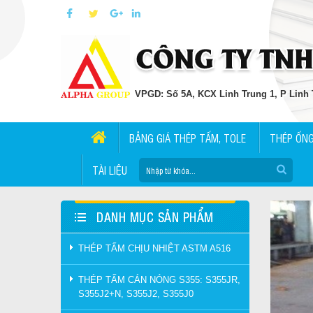
VPGD: Số 5A, KCX Linh Trung 1, P Linh T
BẢNG GIÁ THÉP TẤM, TOLE
THÉP ỐN
TÀI LIỆU
DANH MỤC SẢN PHẨM
THÉP TẤM CHỊU NHIỆT ASTM A516
THÉP TẤM CÁN NÓNG S355: S355JR,
S355J2+N, S355J2, S355J0