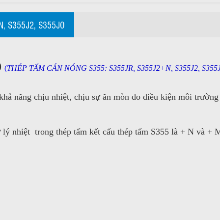
, S355J2, S355J0
0
(
THÉP TẤM CÁN NÓNG S355: S355JR, S355J2+N, S355J2, S355J0 6ly, 8l
, khả năng chịu nhiệt, chịu sự ăn mòn do điều kiện môi trường
 lý nhiệt trong thép tấm kết cấu thép tấm S355 là + N và + 