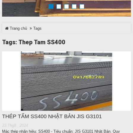
TRÊN MẠNG XÃ HỘI
Trang chủ
Tags
Facebook
Tags: Thep Tam SS400
Google
Twitter
LinkedIn
LIÊN HỆ
HotLine
0937 682 789
THÉP TẤM SS400 NHẬT BẢN JIS G3101
23 Thg8 , 2024
Mác thép nhãn hiệu: SS400 - Tiêu chuẩn: JIS G3101 Nhật Bản. Quy
Email