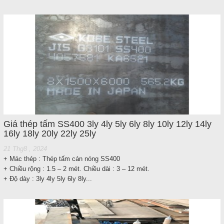
Giá thép tấm SS400 3ly 4ly 5ly 6ly 8ly 10ly 12ly 14ly
16ly 18ly 20ly 22ly 25ly
21 Thg8 , 2024
+ Mác thép : Thép tấm cán nóng SS400
+ Chiều rộng : 1.5 – 2 mét. Chiều dài : 3 – 12 mét.
+ Độ dày : 3ly 4ly 5ly 6ly 8ly...