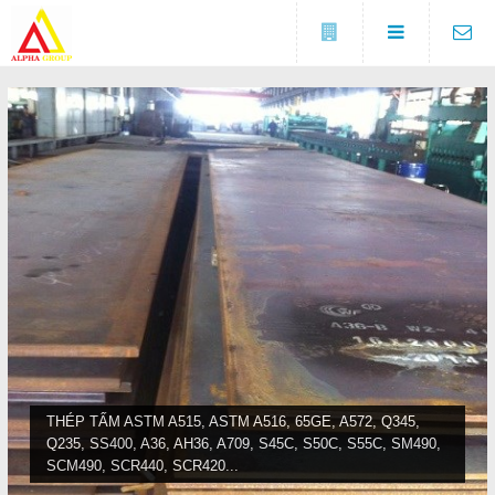
Đóng
LIÊN HỆ
Địa chỉ
Số 5A, KCX Linh Trung 1, P
DANH MỤC
Linh Trung, TP. Thủ Đức, TP.
HCM
Điện thoại
Trang chủ
0937682789
Tin tức
Fax
(0274) 3729 333
Sản phẩm
COPYRIGHT 2016. ALL RIGHTS RESERVED
Liên hệ
THÉP TẤM ASTM A515, ASTM A516, 65GE, A572, Q345,
Q235, SS400, A36, AH36, A709, S45C, S50C, S55C, SM490,
Đóng
SCM490, SCR440, SCR420...