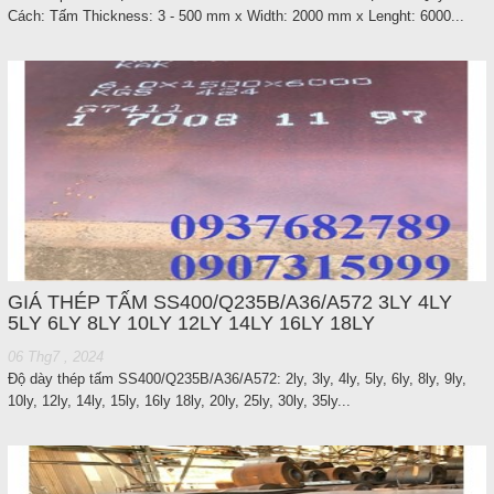
Cách: Tấm Thickness: 3 - 500 mm x Width: 2000 mm x Lenght: 6000...
satthepalpha@gmail.com
Gọi cho chúng tôi
Nhắn tin
Mail
COPYRIGHT 2016. ALL RIGHTS RESERVED
GIÁ THÉP TẤM SS400/Q235B/A36/A572 3LY 4LY
5LY 6LY 8LY 10LY 12LY 14LY 16LY 18LY
06 Thg7 , 2024
Độ dày thép tấm SS400/Q235B/A36/A572: 2ly, 3ly, 4ly, 5ly, 6ly, 8ly, 9ly,
10ly, 12ly, 14ly, 15ly, 16ly 18ly, 20ly, 25ly, 30ly, 35ly...