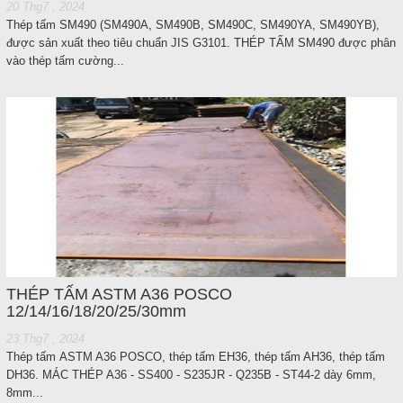
20 Thg7 , 2024
Thép tấm SM490 (SM490A, SM490B, SM490C, SM490YA, SM490YB),
được sản xuất theo tiêu chuẩn JIS G3101. THÉP TẤM SM490 được phân
vào thép tấm cường...
THÉP TẤM ASTM A36 POSCO
12/14/16/18/20/25/30mm
23 Thg7 , 2024
Thép tấm ASTM A36 POSCO, thép tấm EH36, thép tấm AH36, thép tấm
DH36. MÁC THÉP A36 - SS400 - S235JR - Q235B - ST44-2 dày 6mm,
8mm...