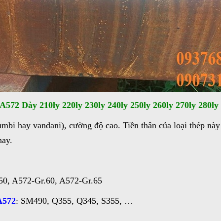
572 Dày 210ly 220ly 230ly 240ly 250ly 260ly 270ly 280ly 
lumbi hay vandani), cường độ cao. Tiền thân của loại thép nà
nay.
50, A572-Gr.60, A572-Gr.65
A572
: SM490, Q355, Q345, S355, …