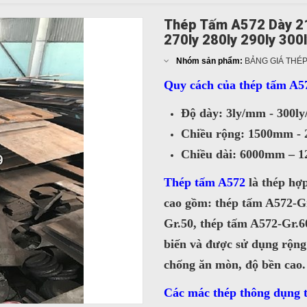
Thép Tấm A572 Dày 210
270ly 280ly 290ly 300
Nhóm sản phẩm:
BẢNG GIÁ THÉP
Quy cách của thép tấm A5
Độ dày: 3ly/mm - 300l
Chiều rộng: 1500mm -
Chiều dài: 6000mm – 
Thép tấm A572
là thép hợ
cao gồm: thép tấm A572-Gr
Gr.50, thép tấm A572-Gr.6
biến và được sử dụng rộng 
chống ăn mòn, độ bền cao.
Các mác thép thông dụng 