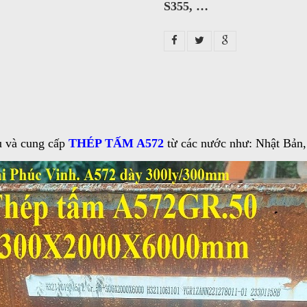
S355, …
 và cung cấp
THÉP TẤM A572
từ các nước như: Nhật Bả