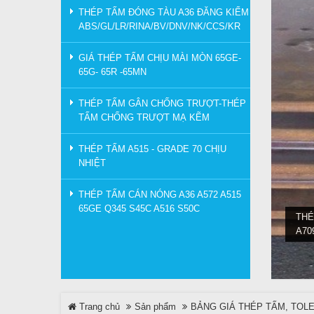
THÉP TẤM ĐÓNG TÀU A36 ĐĂNG KIỂM
ABS/GL/LR/RINA/BV/DNV/NK/CCS/KR
GIÁ THÉP TẤM CHỊU MÀI MÒN 65GE-
65G- 65R -65MN
THÉP TẤM GÂN CHỐNG TRƯỢT-THÉP
TẤM CHỐNG TRƯỢT MẠ KẼM
THÉP TẤM A515 - GRADE 70 CHỊU
NHIỆT
THÉP TẤM CÁN NÓNG A36 A572 A515
65GE Q345 S45C A516 S50C
THÉ
A70
Trang chủ
Sản phẩm
BẢNG GIÁ THÉP TẤM, TOL