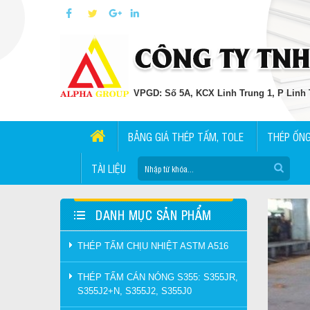
VPGD: Số 5A, KCX Linh Trung 1, P Linh T
BẢNG GIÁ THÉP TẤM, TOLE
THÉP ỐN
TÀI LIỆU
DANH MỤC SẢN PHẨM
THÉP TẤM CHỊU NHIỆT ASTM A516
THÉP TẤM CÁN NÓNG S355: S355JR,
S355J2+N, S355J2, S355J0