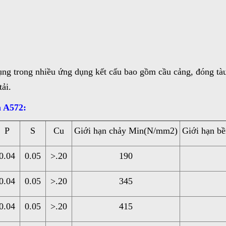
ng trong nhiều ứng dụng kết cấu bao gồm cầu cảng, đóng tàu
ải.
m A572:
P
S
Cu
Giới hạn chảy Min(N/mm2)
Giới hạn b
0.04
0.05
>.20
190
0.04
0.05
>.20
345
0.04
0.05
>.20
415