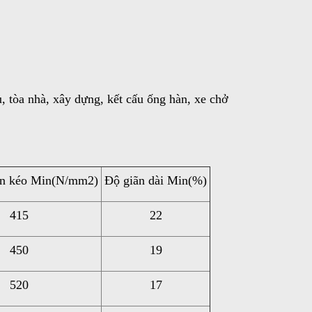
, tòa nhà, xây dựng, kết cấu ống hàn, xe chở
ền kéo Min(N/mm2)
Độ giãn dài Min(%)
415
22
450
19
520
17