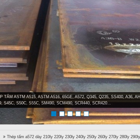
P TẤM ASTM A515, ASTM A516, 65GE, A572, Q345, Q235, SS400, A36, AH
9, S45C, S50C, S55C, SM490, SCM490, SCR440, SCR420...
E
Thép tấm a572 dày 210ly 220ly 230ly 240ly 250ly 260ly 270ly 280ly 290ly