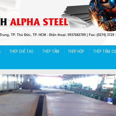
rung, TP. Thủ Đức, TP. HCM - Điện thoại: 0937682789 | Fax: (0274) 3729
G
THÉP CHẾ TẠO
THÉP TẤM
THÉP HỘP
THÉP TẤM, C