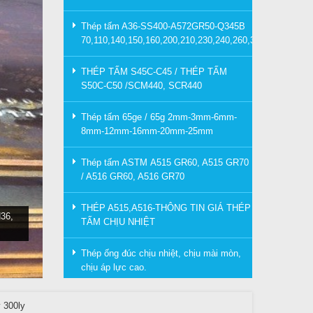
Thép tấm A36-SS400-A572GR50-Q345B
70,110,140,150,160,200,210,230,240,260,300mm
THÉP TẤM S45C-C45 / THÉP TẤM
S50C-C50 /SCM440, SCR440
Thép tấm 65ge / 65g 2mm-3mm-6mm-
8mm-12mm-16mm-20mm-25mm
Thép tấm ASTM A515 GR60, A515 GR70
/ A516 GR60, A516 GR70
THÉP A515,A516-THÔNG TIN GIÁ THÉP
36,
TẤM CHỊU NHIỆT
Thép ống đúc chịu nhiệt, chịu mài mòn,
chịu áp lực cao.
 300ly