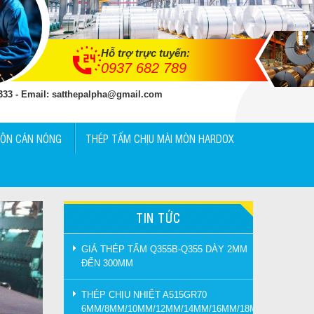
Hỗ trợ trực tuyến:
0937 682 789
 333 - Email: satthepalpha@gmail.com
UỘN CÁN NÓNG
THÉP TẤM CHỊU MÀI MÒN HARDOX
TIN TỨC
GIÁ THÉP TẤM Q355B-Q355 DÀY 2MM
ĐẾN 300MM
THÉP CHỊU NHIỆT A515GR70
6MM/8MM/10MM/12MM/14MM/16MM/18MM/20MM