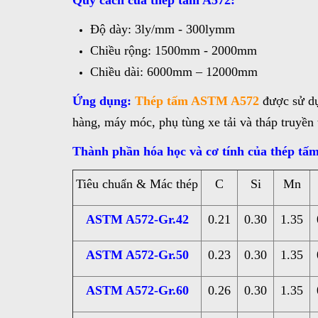
Quy cách của thép tấm A572:
Độ dày: 3ly/mm - 300lymm
Chiều rộng: 1500mm - 2000mm
Chiều dài: 6000mm – 12000mm
Ứng dụng:
Thép tấm ASTM A572
được sử dụ
hàng, máy móc, phụ tùng xe tải và tháp truyền t
Thành phần hóa học và cơ tính của thép tấ
Tiêu chuẩn & Mác thép
C
Si
Mn
ASTM A572-Gr.42
0.21
0.30
1.35
ASTM A572-Gr.50
0.23
0.30
1.35
ASTM A572-Gr.60
0.26
0.30
1.35