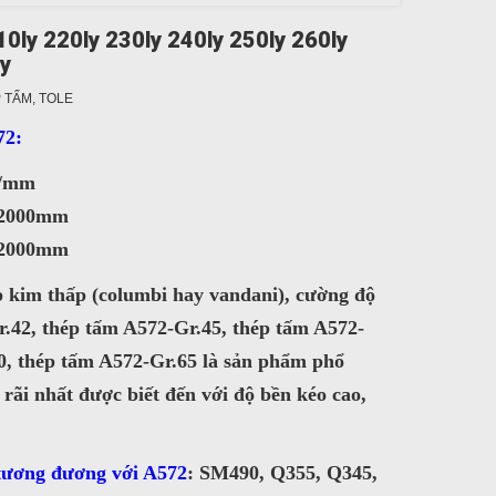
ly 220ly 230ly 240ly 250ly 260ly
ly
 TẤM, TOLE
72:
y/mm
 2000mm
12000mm
p kim thấp (columbi hay vandani), cường độ
.42, thép tấm A572-Gr.45, thép tấm A572-
0, thép tấm A572-Gr.65 là sản phẩm phổ
rãi nhất được biết đến với độ bền kéo cao,
tương đương với A572
: SM490, Q355, Q345,