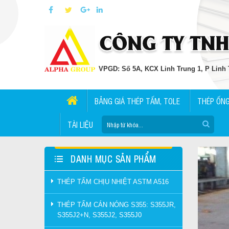
VPGD: Số 5A, KCX Linh Trung 1, P Linh T
BẢNG GIÁ THÉP TẤM, TOLE
THÉP ỐN
TÀI LIỆU
DANH MỤC SẢN PHẨM
THÉP TẤM CHỊU NHIỆT ASTM A516
THÉP TẤM CÁN NÓNG S355: S355JR,
S355J2+N, S355J2, S355J0