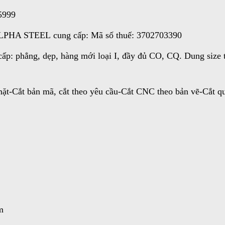
5999
A STEEL cung cấp: Mã số thuế: 3702703390
 phẳng, dẹp, hàng mới loại I, đầy đủ CO, CQ. Dung size t
-Cắt bản mã, cắt theo yêu cầu-Cắt CNC theo bản vẽ-Cắt quay 
m