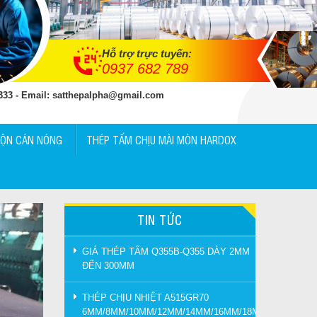
Hỗ trợ trực tuyến:
0937 682 789
 333 - Email: satthepalpha@gmail.com
UỘN CÁN NÓNG
THÉP TẤM CHỊU MÀI MÒN HARDOX
TIN TỨC
GIÁ THÉP TẤM Q355B-Q355 DÀY 2MM
ĐẾN 300MM
THÉP CHỊU NHIỆT A515GR70
6MM/8MM/10MM/12MM/14MM/16MM/18MM/20MM