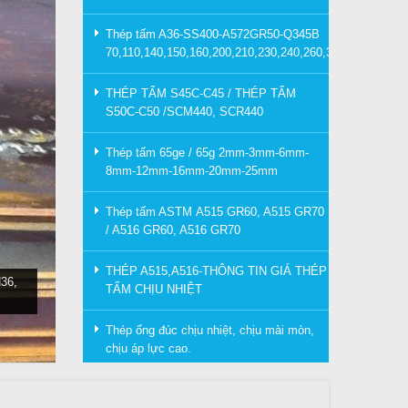
Thép tấm A36-SS400-A572GR50-Q345B
70,110,140,150,160,200,210,230,240,260,300mm
THÉP TẤM S45C-C45 / THÉP TẤM
S50C-C50 /SCM440, SCR440
Thép tấm 65ge / 65g 2mm-3mm-6mm-
8mm-12mm-16mm-20mm-25mm
Thép tấm ASTM A515 GR60, A515 GR70
/ A516 GR60, A516 GR70
THÉP A515,A516-THÔNG TIN GIÁ THÉP
36,
TẤM CHỊU NHIỆT
Thép ống đúc chịu nhiệt, chịu mài mòn,
chịu áp lực cao.