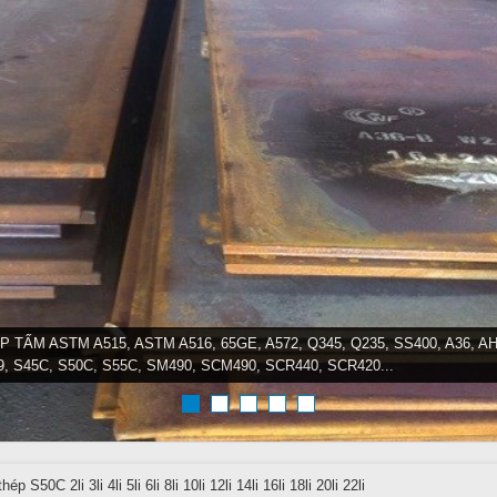
P TẤM ASTM A515, ASTM A516, 65GE, A572, Q345, Q235, SS400, A36, AH
9, S45C, S50C, S55C, SM490, SCM490, SCR440, SCR420...
ép S50C 2li 3li 4li 5li 6li 8li 10li 12li 14li 16li 18li 20li 22li