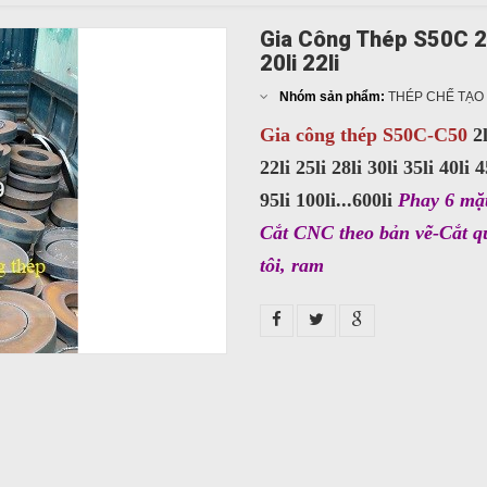
Gia Công Thép S50C 2li 3l
20li 22li
Nhóm sản phẩm:
THÉP CHẾ TẠO
Gia công thép S50C-C50
2l
22li 25li 28li 30li 35li 40li 4
95li 100li...600li
Phay 6 mặt
Cắt CNC theo bản vẽ-Cắt qua
tôi, ram