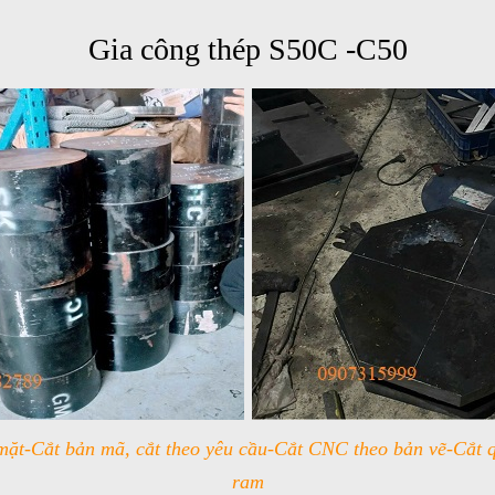
Gia công thép S50C -C50
ặt-Cắt bản mã, cắt theo yêu cầu-Cắt CNC theo bản vẽ-Cắt quay
ram