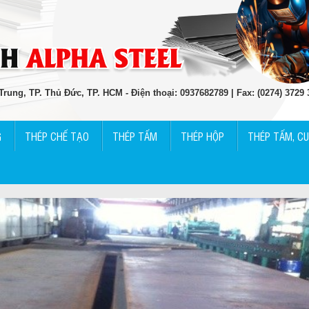
rung, TP. Thủ Đức, TP. HCM - Điện thoại: 0937682789 | Fax: (0274) 3729
G
THÉP CHẾ TẠO
THÉP TẤM
THÉP HỘP
THÉP TẤM, C