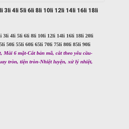
i 4li 5li 6li 8li 10li 12li 14li 16li 18li
i 3li 4li 5li 6li 8li 10li 12li 14li 16li 18li 20li
5li 50li 55li 60li 65li 70li 75li 80li 85li 90li
, Mài 6 mặt-Cắt bản mã, cắt theo yêu cầu-
y tròn, tiện tròn-Nhiệt luyện, xử lý nhiệt,