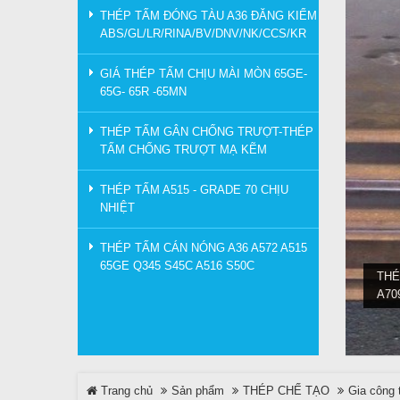
THÉP TẤM ĐÓNG TÀU A36 ĐĂNG KIỂM
ABS/GL/LR/RINA/BV/DNV/NK/CCS/KR
GIÁ THÉP TẤM CHỊU MÀI MÒN 65GE-
65G- 65R -65MN
THÉP TẤM GÂN CHỐNG TRƯỢT-THÉP
TẤM CHỐNG TRƯỢT MẠ KẼM
THÉP TẤM A515 - GRADE 70 CHỊU
NHIỆT
THÉP TẤM CÁN NÓNG A36 A572 A515
65GE Q345 S45C A516 S50C
THÉ
A70
Trang chủ
Sản phẩm
THÉP CHẾ TẠO
Gia công th