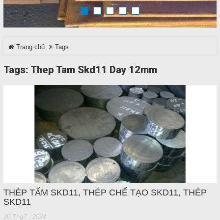
TRÊN MẠNG XÃ HỘI
Trang chủ
Tags
Facebook
Tags: Thep Tam Skd11 Day 12mm
Google
Twitter
LinkedIn
LIÊN HỆ
HotLine
0937 682 789
THÉP TẤM SKD11, THÉP CHẾ TẠO SKD11, THÉP
SKD11
20 Thg7 , 2024
Email