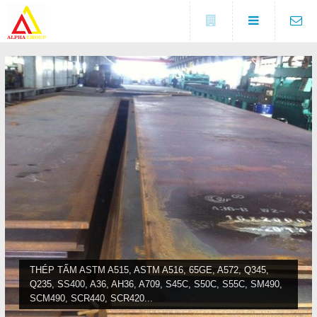
Đóng
LIÊN HỆ
Địa chỉ
Số 5A, KCX Linh Trung 1, P
DANH MỤC
Linh Trung, TP. Thủ Đức, TP.
HCM
Điện thoại
Trang chủ
0937682789
Tin tức
Fax
(0274) 3729 333
Sản phẩm
COPYRIGHT 2016. ALL RIGHTS RESERVED
Liên hệ
THÉP TẤM ASTM A515, ASTM A516, 65GE, A572, Q345,
Q235, SS400, A36, AH36, A709, S45C, S50C, S55C, SM490,
Đóng
SCM490, SCR440, SCR420...