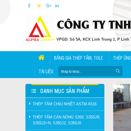
VPGD: Số 5A, KCX Linh Trung 1, P Linh T
BẢNG GIÁ THÉP TẤM, TOLE
THÉP ỐN
TÀI LIỆU
DANH MỤC SẢN PHẨM
THÉP TẤM CHỊU NHIỆT ASTM A516
THÉP TẤM CÁN NÓNG S355: S355JR,
S355J2+N, S355J2, S355J0