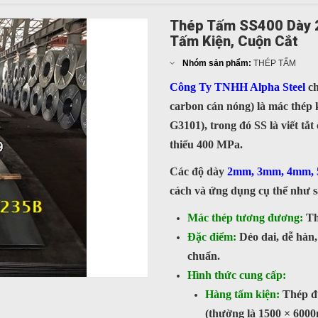
Thép Tấm SS400 Dày 
Tấm Kiện, Cuộn Cắt
Nhóm sản phẩm:
THÉP TẤM
Công Ty TNHH Alpha Steel
c
carbon cán nóng) là mác thép 
G3101), trong đó SS là viết tắt
thiểu 400 MPa.
Các độ dày
2mm, 3mm, 4mm,
cách và ứng dụng cụ thể như s
Mác thép tương đương:
Th
Đặc điểm:
Dẻo dai, dễ hàn,
chuẩn.
Hình thức cung cấp:
Hàng tấm kiện:
Thép đư
(thường là 1500 × 600