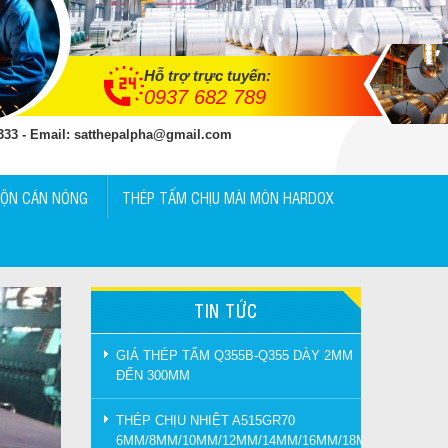
Hỗ trợ trực tuyến:
0937 682 789
 333 - Email: satthepalpha@gmail.com
UỘN CÁN NÓNG
THÉP TẤM CHỊU MÀI MÒN HARDOX
TIN TỨC
GIÁ THÉP TẤM Q355B-Q355 DÀY 2MM
ĐẾN 300MM
THÉP CHỊU NHIỆT A515GR70
6MM/8MM/10MM/12MM/14MM/16MM/18MM/20MM