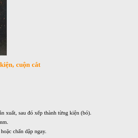
iện, cuộn cắt
n xuất, sau đó xếp thành từng kiện (bó).
0mm.
 hoặc chấn dập ngay.