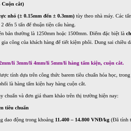
s Cuộn cắt)
 cực nhỏ (± 0.15mm đến ± 0.3mm)
tùy theo nhà máy. Các tấ
2 đến 5 tấn để thuận tiện cẩu hàng.
n bản thường là 1250mm hoặc 1500mm. Điểm đặc biệt là
ch
 gia công của khách hàng để tiết kiệm phôi. Dung sai chiều 
 2mm/li 3mm/li 4mm/li 5mm/li hàng tấm kiện, cuộn cắt.
ược tính dựa trên công thức barem tiêu chuẩn hóa học, trong
hối là hàng tấm kiện hay hàng cuộn cắt.
quy chuẩn và đơn giá tham khảo trên thị trường hiện nay:
ấm tiêu chuẩn
ng dao động trong khoảng
11.400 – 14.800 VNĐ/kg
(Đã tính 