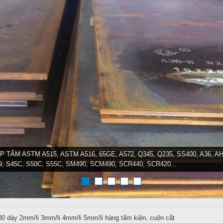
P TẤM ASTM A515, ASTM A516, 65GE, A572, Q345, Q235, SS400, A36, AH
9, S45C, S50C, S55C, SM490, SCM490, SCR440, SCR420...
 dày 2mm/li 3mm/li 4mm/li 5mm/li hàng tấm kiện, cuộn cắt