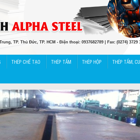
rung, TP. Thủ Đức, TP. HCM - Điện thoại: 0937682789 | Fax: (0274) 3729
G
THÉP CHẾ TẠO
THÉP TẤM
THÉP HỘP
THÉP TẤM, C