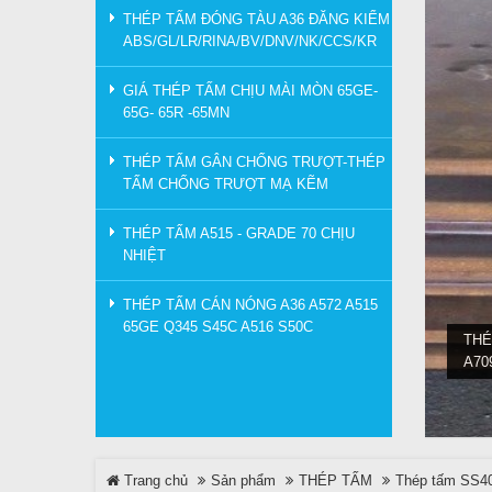
THÉP TẤM ĐÓNG TÀU A36 ĐĂNG KIỂM
ABS/GL/LR/RINA/BV/DNV/NK/CCS/KR
GIÁ THÉP TẤM CHỊU MÀI MÒN 65GE-
65G- 65R -65MN
THÉP TẤM GÂN CHỐNG TRƯỢT-THÉP
TẤM CHỐNG TRƯỢT MẠ KẼM
THÉP TẤM A515 - GRADE 70 CHỊU
NHIỆT
THÉP TẤM CÁN NÓNG A36 A572 A515
65GE Q345 S45C A516 S50C
THÉ
A70
Trang chủ
Sản phẩm
THÉP TẤM
Thép tấm SS400