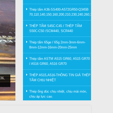
Thép tấm A36-SS400-A572GR50-Q345B
70,110,140,150,160,200,210,230,240,260,300mm
THÉP TẤM S45C-C45 / THÉP TẤM
S50C-C50 /SCM440, SCR440
Thép tấm 65ge / 65g 2mm-3mm-6mm-
8mm-12mm-16mm-20mm-25mm
Thép tấm ASTM A515 GR60, A515 GR70
/ A516 GR60, A516 GR70
THÉP A515,A516-THÔNG TIN GIÁ THÉP
36,
TẤM CHỊU NHIỆT
Thép ống đúc chịu nhiệt, chịu mài mòn,
chịu áp lực cao.