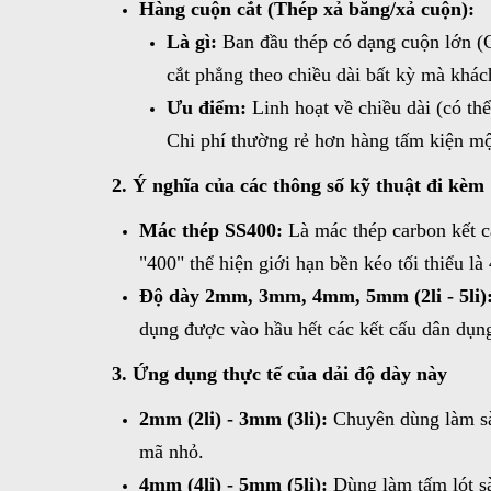
Hàng cuộn cắt (Thép xả băng/xả cuộn):
Là gì:
Ban đầu thép có dạng cuộn lớn (C
cắt phẳng theo chiều dài bất kỳ mà khác
Ưu điểm:
Linh hoạt về chiều dài (có thể
Chi phí thường rẻ hơn hàng tấm kiện mộ
2. Ý nghĩa của các thông số kỹ thuật đi kèm
Mác thép SS400:
Là mác thép carbon kết c
"400" thể hiện giới hạn bền kéo tối thiểu l
Độ dày 2mm, 3mm, 4mm, 5mm (2li - 5li)
dụng được vào hầu hết các kết cấu dân dụn
3. Ứng dụng thực tế của dải độ dày này
2mm (2li) - 3mm (3li):
Chuyên dùng làm sàn
mã nhỏ.
4mm (4li) - 5mm (5li):
Dùng làm tấm lót sà