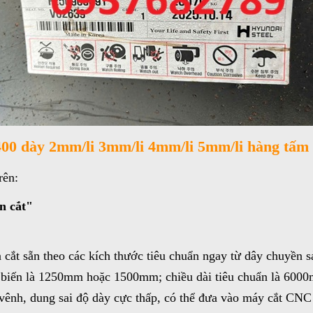
00 dày 2mm/li 3mm/li 4mm/li 5mm/li hàng tấm k
rên:
n cắt"
ắt sẵn theo các kích thước tiêu chuẩn ngay từ dây chuyền sả
biến là 1250mm hoặc 1500mm; chiều dài tiêu chuẩn là 600
vênh, dung sai độ dày cực thấp, có thể đưa vào máy cắt CNC