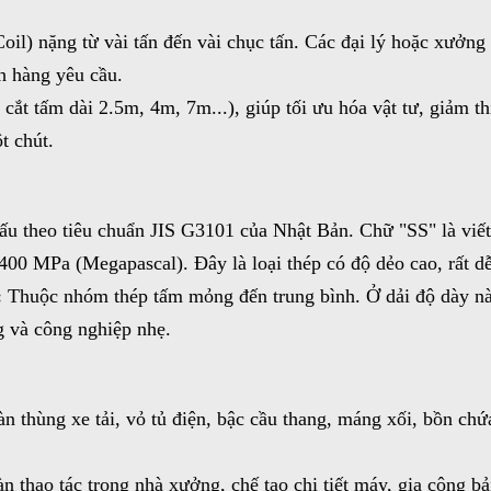
oil) nặng từ vài tấn đến vài chục tấn. Các đại lý hoặc xưởng
h hàng yêu cầu.
 cắt tấm dài 2.5m, 4m, 7m...), giúp tối ưu hóa vật tư, giảm t
t chút.
ấu theo tiêu chuẩn JIS G3101 của Nhật Bản. Chữ "SS" là viết
à 400 MPa (Megapascal). Đây là loại thép có độ dẻo cao, rất d
:
Thuộc nhóm thép tấm mỏng đến trung bình. Ở dải độ dày nà
g và công nghiệp nhẹ.
 thùng xe tải, vỏ tủ điện, bậc cầu thang, máng xối, bồn ch
n thao tác trong nhà xưởng, chế tạo chi tiết máy, gia công b