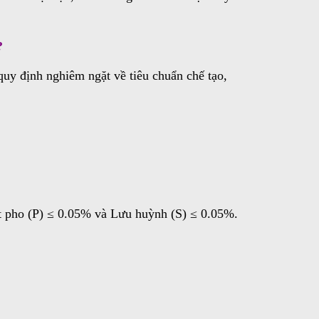
?
uy định nghiêm ngặt về tiêu chuẩn chế tạo,
t pho (P) ≤ 0.05% và Lưu huỳnh (S) ≤ 0.05%.