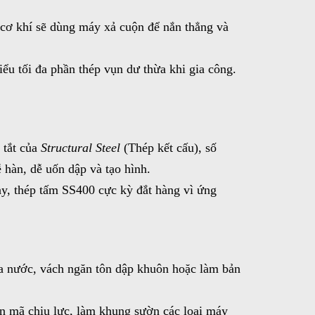
 cơ khí sẽ dùng máy xả cuộn để nắn thẳng và
hiểu tối đa phần thép vụn dư thừa khi gia công.
 tắt của
Structural Steel
(Thép kết cấu), số
ễ hàn, dễ uốn dập và tạo hình.
y, thép tấm SS400 cực kỳ đắt hàng vì ứng
ứa nước, vách ngăn tôn dập khuôn hoặc làm bản
ản mã chịu lực, làm khung sườn các loại máy