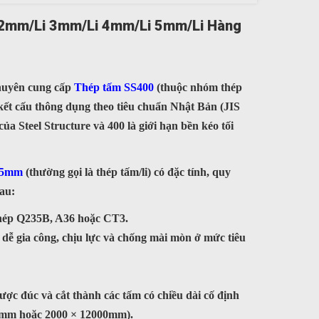
2mm/li 3mm/li 4mm/li 5mm/li Hàng
huyên cung cấp
Thép tấm SS400
(thuộc nhóm thép
kết cấu thông dụng theo tiêu chuẩn Nhật Bản (JIS
 của Steel Structure và 400 là giới hạn bền kéo tối
 5mm
(thường gọi là thép tấm/li) có đặc tính, quy
au:
ép Q235B, A36 hoặc CT3.
 dễ gia công, chịu lực và chống mài mòn ở mức tiêu
ợc đúc và cắt thành các tấm có chiều dài cố định
0mm hoặc 2000 × 12000mm).