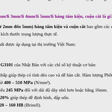
mm/li 3mm/li 4mm/li 5mm/li hàng tấm kiện, cuộn cắt là gì
từ 2mm đến 5mm) hàng tấm kiện và cuộn cắt
bao gồm các q
 kích thước trọng lượng thực tế.
hất được áp dụng tại thị trường Việt Nam:
 G3101
của Nhật Bản với các chỉ số kỹ thuật cơ bản:
ấp giúp thép có tính dẻo cao và dễ hàn cắt. Hàm lượng Phố
từ
400 – 510 MPa
(N/mm²).
hiểu
245 MPa
đối với dải độ dày nhỏ hơn hoặc bằng 16mm.
 20%
giúp thép dễ định hình, dập uốn.
20 – 160 HB
(Brinell).