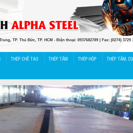
rung, TP. Thủ Đức, TP. HCM - Điện thoại: 0937682789 | Fax: (0274) 3729
G
THÉP CHẾ TẠO
THÉP TẤM
THÉP HỘP
THÉP TẤM, C