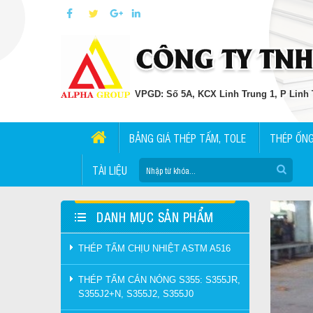
VPGD: Số 5A, KCX Linh Trung 1, P Linh T
BẢNG GIÁ THÉP TẤM, TOLE
THÉP ỐN
TÀI LIỆU
DANH MỤC SẢN PHẨM
THÉP TẤM CHỊU NHIỆT ASTM A516
THÉP TẤM CÁN NÓNG S355: S355JR,
S355J2+N, S355J2, S355J0