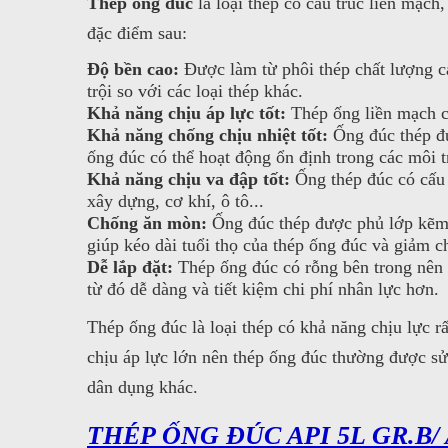
Thép ống đúc
là loại thép có cấu trúc liền mạc
đặc điểm sau:
Độ bền cao:
Được làm từ phôi thép chất lượng c
trội so với các loại thép khác.
Khả năng chịu áp lực tốt:
Thép ống liền mạch có
Khả năng chống chịu nhiệt tốt:
Ống đúc thép đượ
ống đúc có thể hoạt động ổn định trong các môi t
Khả năng chịu va đập tốt:
Ống thép đúc có cấu
xây dựng, cơ khí, ô tô...
Chống ăn mòn:
Ống đúc thép được phủ lớp kẽm h
giúp kéo dài tuổi thọ của thép ống đúc và giảm c
Dễ lắp đặt:
Thép ống đúc có rỗng bên trong nên 
từ đó dễ dàng và tiết kiệm chi phí nhân lực hơn.
Thép ống đúc là loại thép có khả năng chịu lực rấ
chịu áp lực lớn nên thép ống đúc thường được s
dân dụng khác.
THÉP ỐNG ĐÚC API 5L GR.B/ 