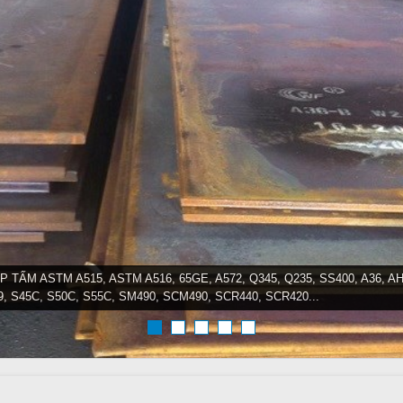
P TẤM ASTM A515, ASTM A516, 65GE, A572, Q345, Q235, SS400, A36, AH
9, S45C, S50C, S55C, SM490, SCM490, SCR440, SCR420...