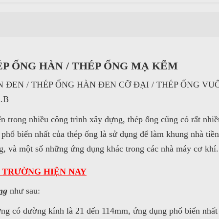
HÉP ỐNG HÀN / THÉP ỐNG MẠ KẼM
 ĐEN / THÉP ỐNG HÀN ĐEN CỠ ĐẠI / THÉP ỐNG VU
.B
ến trong nhiều công trình xây dựng, thép ống cũng có rất nhi
phổ biến nhất của thép ống là sử dụng để làm khung nhà tiề
áng, và một số những ứng dụng khác trong các nhà máy cơ khí.
 TRƯỜNG HIỆN NAY
ng
như sau:
ường có đường kính là 21 đến 114mm, ứng dụng phổ biến nhất