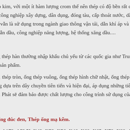
 kim, với một ít hàm lượng crom thế nên thép có độ bền rất 
công nghiệp xây dựng, dân dụng, đóng tàu, cấp thoát nước, dẫ
vẫn là sử dụng trong ngành giao thông vận tải, dẫn khí áp v
dẫn dầu, công nghiệp năng lượng, hệ thống xăng dầu....
g thép hàn thường nhập khẩu chủ yếu từ các quốc gia như T
 sản phẩm.
thép tròn, ống thép vuông, ống thép hình chữ nhật, ống thép
dựa trên dây chuyền tiên tiến và hiện đại, áp dụng những tiê
a Phát sẽ đảm bảo được chất lượng cho công trình sử dụng củ
ống đúc đen, Thép ống mạ kẽm.