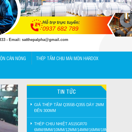
Hỗ trợ trực tuyến:
0937 682 789
 333 - Email: satthepalpha@gmail.com
UỘN CÁN NÓNG
THÉP TẤM CHỊU MÀI MÒN HARDOX
TIN TỨC
GIÁ THÉP TẤM Q355B-Q355 DÀY 2MM
ĐẾN 300MM
THÉP CHỊU NHIỆT A515GR70
6MM/8MM/10MM/12MM/14MM/16MM/18MM/20MM