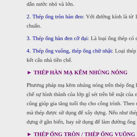
dẫn nước nhỏ và lớn.
2. Thép ống tròn hàn đen
: Với đường kính là từ 
chuẩn.
3. Thép ống hàn đen cỡ đại
: Là loại ống thép có
4. Thép ống vuông, thép ống chữ nhật
: Loại thé
kết cấu nhà tiền chế.
► THÉP HÀN MẠ KẼM NHÚNG NÓNG
Phương pháp mạ kẽm nhúng nóng trên thép ống hà
chế sự hình thành của lớp gỉ sét trên bề mặt củ
cũng giúp gia tăng tuổi thọ cho công trình. The
mà thép được sử dụng để xây dựng. Nếu như thép 
dựng ở gần biển, hay sử dụng để làm đường ống 
► THÉP ỐNG TRÒN / THÉP ỐNG VUÔNG