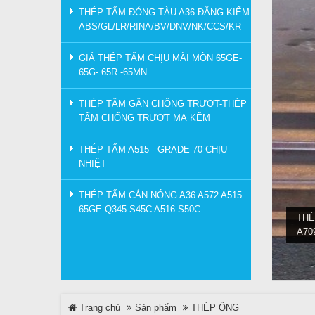
THÉP TẤM ĐÓNG TÀU A36 ĐĂNG KIỂM
ABS/GL/LR/RINA/BV/DNV/NK/CCS/KR
GIÁ THÉP TẤM CHỊU MÀI MÒN 65GE-
65G- 65R -65MN
THÉP TẤM GÂN CHỐNG TRƯỢT-THÉP
TẤM CHỐNG TRƯỢT MẠ KẼM
THÉP TẤM A515 - GRADE 70 CHỊU
NHIỆT
THÉP TẤM CÁN NÓNG A36 A572 A515
65GE Q345 S45C A516 S50C
THÉ
A70
Trang chủ
Sản phẩm
THÉP ỐNG