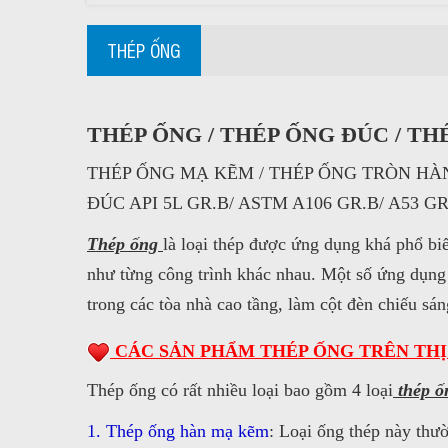
THÉP ỐNG
THÉP ỐNG / THÉP ỐNG ĐÚC / T
THÉP ỐNG MẠ KẼM / THÉP ỐNG TRÒN HÀN
ĐÚC API 5L GR.B/ ASTM A106 GR.B/ A53 GR
Thép ống
là loại thép được ứng dụng khá phổ bi
như từng công trình khác nhau. Một số ứng dụng 
trong các tòa nhà cao tầng, làm cột đèn chiếu s
CÁC SẢN PHẨM THÉP ỐNG TRÊN THỊ
Thép ống có rất nhiều loại bao gồm 4 loại
thép ố
1. Thép ống hàn mạ kẽm
: Loại ống thép này th