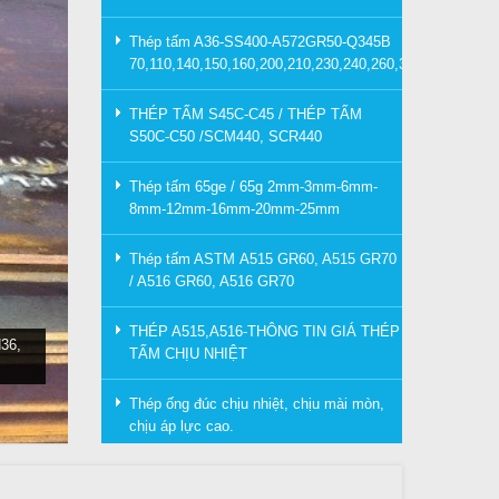
Thép tấm A36-SS400-A572GR50-Q345B
70,110,140,150,160,200,210,230,240,260,300mm
THÉP TẤM S45C-C45 / THÉP TẤM
S50C-C50 /SCM440, SCR440
Thép tấm 65ge / 65g 2mm-3mm-6mm-
8mm-12mm-16mm-20mm-25mm
Thép tấm ASTM A515 GR60, A515 GR70
/ A516 GR60, A516 GR70
THÉP A515,A516-THÔNG TIN GIÁ THÉP
36,
TẤM CHỊU NHIỆT
Thép ống đúc chịu nhiệt, chịu mài mòn,
chịu áp lực cao.