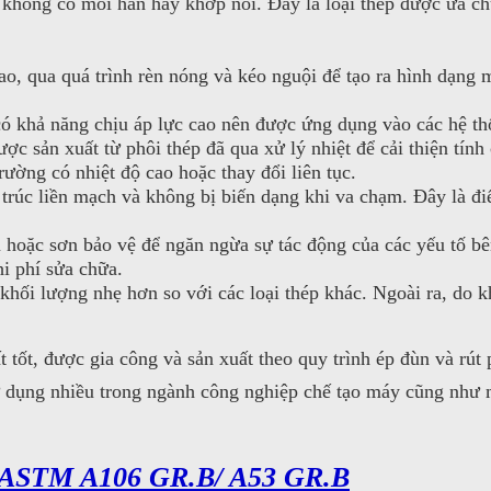
h, không có mối hàn hay khớp nối. Đây là loại thép được ưa 
ao, qua quá trình rèn nóng và kéo nguội để tạo ra hình dạng
 khả năng chịu áp lực cao nên được ứng dụng vào các hệ thố
c sản xuất từ phôi thép đã qua xử lý nhiệt để cải thiện tính
rường có nhiệt độ cao hoặc thay đổi liên tục.
 trúc liền mạch và không bị biến dạng khi va chạm. Đây là đ
oặc sơn bảo vệ để ngăn ngừa sự tác động của các yếu tố bên
hi phí sửa chữa.
khối lượng nhẹ hơn so với các loại thép khác. Ngoài ra, do k
t tốt, được gia công và sản xuất theo quy trình ép đùn và rút
ử dụng nhiều trong ngành công nghiệp chế tạo máy cũng như
ASTM A106 GR.B/ A53 GR.B