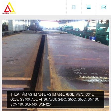
Đóng
LIÊN HỆ
Địa chỉ
Số 5A, KCX Linh Trung 1, P
DANH MỤC
Linh Trung, TP. Thủ Đức, TP.
HCM
Điện thoại
Trang chủ
0937682789
Tin tức
Fax
(0274) 3729 333
Sản phẩm
COPYRIGHT 2016. ALL RIGHTS RESERVED
Liên hệ
THÉP TẤM ASTM A515, ASTM A516, 65GE, A572, Q345,
Q235, SS400, A36, AH36, A709, S45C, S50C, S55C, SM490,
Đóng
SCM490, SCR440, SCR420...