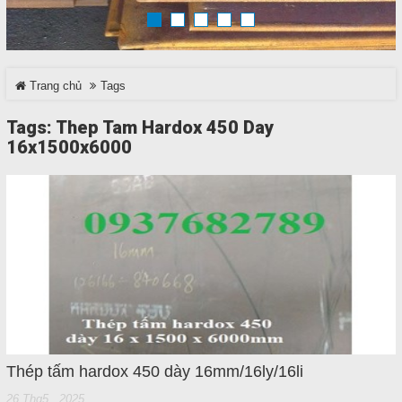
TRÊN MẠNG XÃ HỘI
Trang chủ
Tags
Facebook
Tags: Thep Tam Hardox 450 Day
Google
16x1500x6000
Twitter
LinkedIn
LIÊN HỆ
HotLine
0937 682 789
Thép tấm hardox 450 dày 16mm/16ly/16li
26 Thg5 , 2025
Email