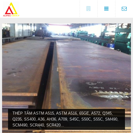
Đóng
LIÊN HỆ
Địa chỉ
Số 5A, KCX Linh Trung 1, P
DANH MỤC
Linh Trung, TP. Thủ Đức, TP.
HCM
Điện thoại
Trang chủ
0937682789
Tin tức
Fax
(0274) 3729 333
Sản phẩm
COPYRIGHT 2016. ALL RIGHTS RESERVED
Liên hệ
THÉP TẤM ASTM A515, ASTM A516, 65GE, A572, Q345,
Q235, SS400, A36, AH36, A709, S45C, S50C, S55C, SM490,
Đóng
SCM490, SCR440, SCR420...