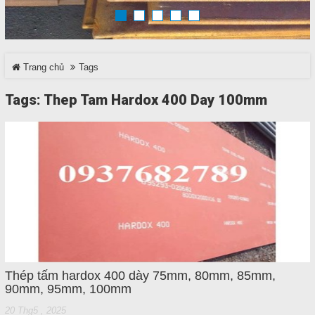
TRÊN MẠNG XÃ HỘI
Trang chủ
Tags
Facebook
Tags: Thep Tam Hardox 400 Day 100mm
Google
Twitter
LinkedIn
LIÊN HỆ
HotLine
0937 682 789
Thép tấm hardox 400 dày 75mm, 80mm, 85mm,
90mm, 95mm, 100mm
20 Thg5 , 2025
Email