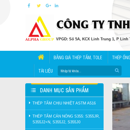
VPGD: Số 5A, KCX Linh Trung 1, P Linh T
BẢNG GIÁ THÉP TẤM, TOLE
THÉP ỐN
TÀI LIỆU
DANH MỤC SẢN PHẨM
THÉP TẤM CHỊU NHIỆT ASTM A516
THÉP TẤM CÁN NÓNG S355: S355JR,
S355J2+N, S355J2, S355J0