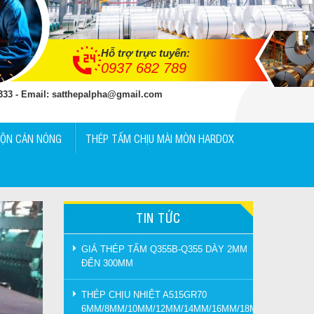
Hỗ trợ trực tuyến:
0937 682 789
 333 - Email: satthepalpha@gmail.com
UỘN CÁN NÓNG
THÉP TẤM CHỊU MÀI MÒN HARDOX
TIN TỨC
GIÁ THÉP TẤM Q355B-Q355 DÀY 2MM
ĐẾN 300MM
THÉP CHỊU NHIỆT A515GR70
6MM/8MM/10MM/12MM/14MM/16MM/18MM/20MM