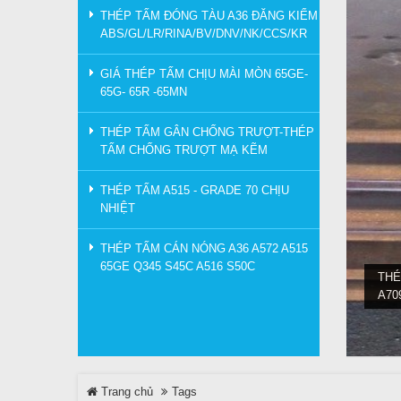
THÉP TẤM ĐÓNG TÀU A36 ĐĂNG KIỂM
ABS/GL/LR/RINA/BV/DNV/NK/CCS/KR
GIÁ THÉP TẤM CHỊU MÀI MÒN 65GE-
65G- 65R -65MN
THÉP TẤM GÂN CHỐNG TRƯỢT-THÉP
TẤM CHỐNG TRƯỢT MẠ KẼM
THÉP TẤM A515 - GRADE 70 CHỊU
NHIỆT
THÉP TẤM CÁN NÓNG A36 A572 A515
65GE Q345 S45C A516 S50C
THÉ
A70
Trang chủ
Tags