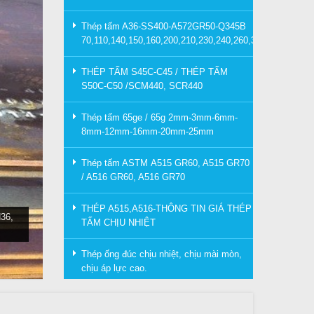
Thép tấm A36-SS400-A572GR50-Q345B
70,110,140,150,160,200,210,230,240,260,300mm
THÉP TẤM S45C-C45 / THÉP TẤM
S50C-C50 /SCM440, SCR440
Thép tấm 65ge / 65g 2mm-3mm-6mm-
8mm-12mm-16mm-20mm-25mm
Thép tấm ASTM A515 GR60, A515 GR70
/ A516 GR60, A516 GR70
THÉP A515,A516-THÔNG TIN GIÁ THÉP
36,
TẤM CHỊU NHIỆT
Thép ống đúc chịu nhiệt, chịu mài mòn,
chịu áp lực cao.