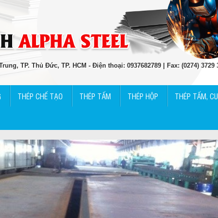
rung, TP. Thủ Đức, TP. HCM - Điện thoại: 0937682789 | Fax: (0274) 3729
G
THÉP CHẾ TẠO
THÉP TẤM
THÉP HỘP
THÉP TẤM, C