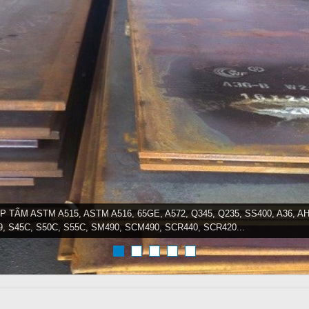
P TẤM ASTM A515, ASTM A516, 65GE, A572, Q345, Q235, SS400, A36, AH
9, S45C, S50C, S55C, SM490, SCM490, SCR440, SCR420...