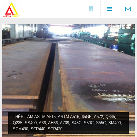
Đóng
LIÊN HỆ
Địa chỉ
Số 5A, KCX Linh Trung 1, P
DANH MỤC
Linh Trung, TP. Thủ Đức, TP.
HCM
Điện thoại
Trang chủ
0937682789
Tin tức
Fax
(0274) 3729 333
Sản phẩm
COPYRIGHT 2016. ALL RIGHTS RESERVED
Liên hệ
THÉP TẤM ASTM A515, ASTM A516, 65GE, A572, Q345,
Q235, SS400, A36, AH36, A709, S45C, S50C, S55C, SM490,
Đóng
SCM490, SCR440, SCR420...