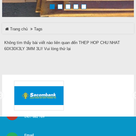
TRÊN MẠNG XÃ HỘI
Trang chủ
Tags
Facebook
Không tìm thấy bài viết nào liên quan đến THEP HOP CHU NHAT
Google
60X30X3LY 3MM 3LI! Vui lòng thử lại
Twitter
LinkedIn
LIÊN HỆ
HotLine
0937 682 789
0907315999
Email