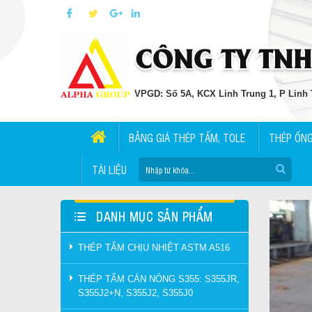
VPGD: Số 5A, KCX Linh Trung 1, P Linh T
BẢNG GIÁ THÉP TẤM, TOLE
THÉP ỐN
TÀI LIỆU
DANH MỤC SẢN PHẨM
THÉP TẤM CHỊU NHIỆT ASTM A516
THÉP TẤM CÁN NÓNG S355: S355JR,
S355J2+N, S355J2, S355J0