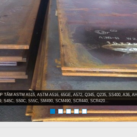
P TẤM ASTM A515, ASTM A516, 65GE, A572, Q345, Q235, SS400, A36, AH
9, S45C, S50C, S55C, SM490, SCM490, SCR440, SCR420...