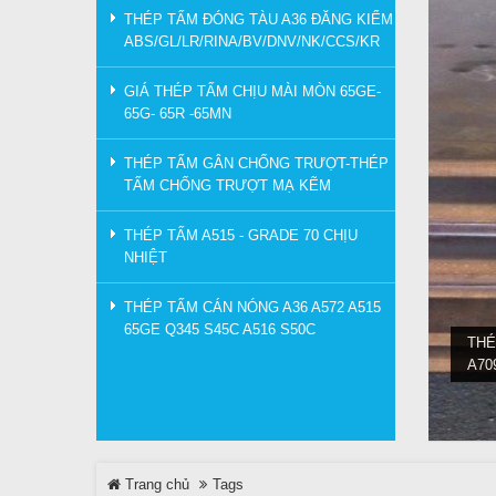
THÉP TẤM ĐÓNG TÀU A36 ĐĂNG KIỂM
ABS/GL/LR/RINA/BV/DNV/NK/CCS/KR
GIÁ THÉP TẤM CHỊU MÀI MÒN 65GE-
65G- 65R -65MN
THÉP TẤM GÂN CHỐNG TRƯỢT-THÉP
TẤM CHỐNG TRƯỢT MẠ KẼM
THÉP TẤM A515 - GRADE 70 CHỊU
NHIỆT
THÉP TẤM CÁN NÓNG A36 A572 A515
65GE Q345 S45C A516 S50C
THÉ
A70
Trang chủ
Tags