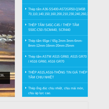
Thép tấm A36-SS400-A572GR50-Q345B
70,110,140,150,160,200,210,230,240,260,300mm
THÉP TẤM S45C-C45 / THÉP TẤM
S50C-C50 /SCM440, SCR440
Thép tấm 65ge / 65g 2mm-3mm-6mm-
8mm-12mm-16mm-20mm-25mm
Thép tấm ASTM A515 GR60, A515 GR70
/ A516 GR60, A516 GR70
THÉP A515,A516-THÔNG TIN GIÁ THÉP
36,
TẤM CHỊU NHIỆT
Thép ống đúc chịu nhiệt, chịu mài mòn,
chịu áp lực cao.