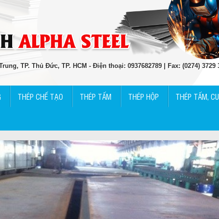
rung, TP. Thủ Đức, TP. HCM - Điện thoại: 0937682789 | Fax: (0274) 3729
G
THÉP CHẾ TẠO
THÉP TẤM
THÉP HỘP
THÉP TẤM, C