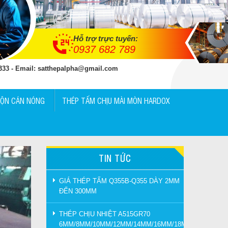
Hỗ trợ trực tuyến:
0937 682 789
 333 - Email: satthepalpha@gmail.com
UỘN CÁN NÓNG
THÉP TẤM CHỊU MÀI MÒN HARDOX
TIN TỨC
GIÁ THÉP TẤM Q355B-Q355 DÀY 2MM
ĐẾN 300MM
THÉP CHỊU NHIỆT A515GR70
6MM/8MM/10MM/12MM/14MM/16MM/18MM/20MM