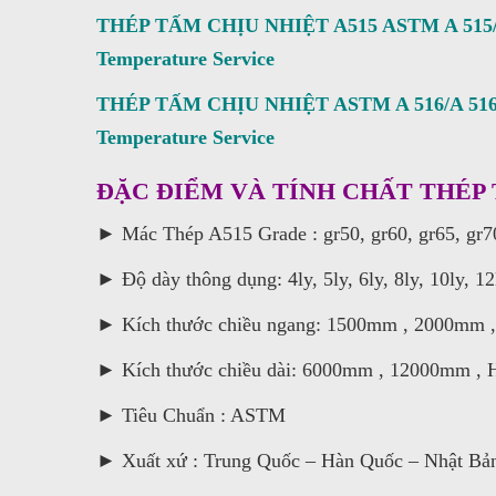
THÉP TẤM CHỊU NHIỆT A515 ASTM A 515/A 515M
Temperature Service
THÉP TẤM CHỊU NHIỆT ASTM A 516/A 516M: Sta
Temperature Service
ĐẶC ĐIỂM VÀ TÍNH CHẤT THÉP 
► Mác Thép A515 Grade : gr50, gr60, gr65, gr7
► Độ dày thông dụng: 4ly, 5ly, 6ly, 8ly, 10ly, 12ly
► Kích thước chiều ngang: 1500mm , 2000mm 
► Kích thước chiều dài: 6000mm , 12000mm , Ho
► Tiêu Chuẩn : ASTM
► Xuất xứ : Trung Quốc – Hàn Quốc – Nhật Bả