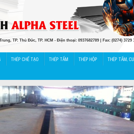
rung, TP. Thủ Đức, TP. HCM - Điện thoại: 0937682789 | Fax: (0274) 3729
G
THÉP CHẾ TẠO
THÉP TẤM
THÉP HỘP
THÉP TẤM, C