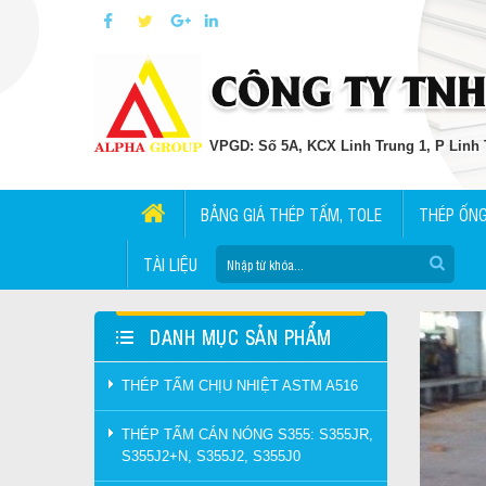
VPGD: Số 5A, KCX Linh Trung 1, P Linh T
BẢNG GIÁ THÉP TẤM, TOLE
THÉP ỐN
TÀI LIỆU
DANH MỤC SẢN PHẨM
THÉP TẤM CHỊU NHIỆT ASTM A516
THÉP TẤM CÁN NÓNG S355: S355JR,
S355J2+N, S355J2, S355J0