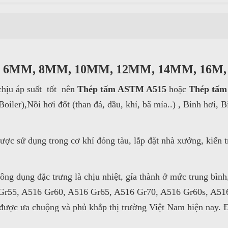
 6MM, 8MM, 10MM, 12MM, 14MM, 16M
chịu áp suất tốt nên
Thép tấm ASTM A515
hoặc
Thép tấ
oiler),Nồi hơi đốt (than đá, dầu, khí, bã mía..) , Bình hơi, B
ược sử dụng trong cơ khí đóng tàu, lắp đặt nhà xưởng, kiến 
ông dụng đặc trưng là chịu nhiệt, gía thành ở mức trung bì
 Gr55, A516 Gr60, A516 Gr65, A516 Gr70, A516 Gr60s, A51
ược ưa chuộng và phủ khắp thị trường Việt Nam hiện nay. Đ