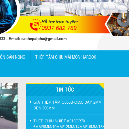
Hỗ trợ trực tuyến:
0937 682 789
 333 - Email: satthepalpha@gmail.com
UỘN CÁN NÓNG
THÉP TẤM CHỊU MÀI MÒN HARDOX
TIN TỨC
GIÁ THÉP TẤM Q355B-Q355 DÀY 2MM
ĐẾN 300MM
THÉP CHỊU NHIỆT A515GR70
6MM/8MM/10MM/12MM/14MM/16MM/18MM/20MM