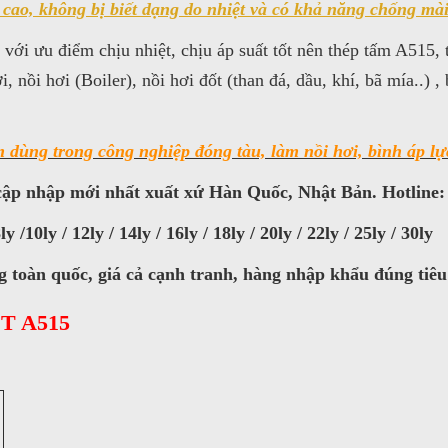
cao, không bị biết dạng do nhiệt và có khả năng chống mài 
ới ưu điểm chịu nhiệt, chịu áp suất tốt nên thép tấm A51
i, nồi hơi (Boiler), nồi hơi đốt (than đá, dầu, khí, bã mía..) ,
 dùng trong công nghiệp đóng tàu, làm nồi hơi, bình áp lực
 cập nhập mới nhất xuất xứ Hàn Quốc, Nhật Bản. Hotline:
10ly / 12ly / 14ly / 16ly / 18ly / 20ly / 22ly / 25ly / 30ly
toàn quốc, giá cả cạnh tranh, hàng nhập khẩu đúng tiêu
T A515