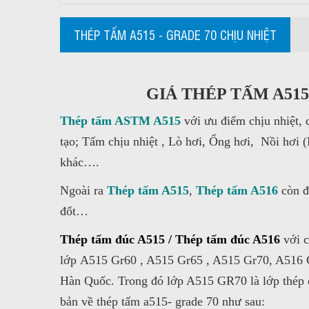
THÉP TẤM A515 - GRADE 70 CHỊU NHIỆT
GIÁ THÉP TẤM A515
Thép tấm ASTM A515
với ưu điểm chịu nhiệt, 
tạo; Tấm chịu nhiệt , Lò hơi, Ống hơi, Nồi hơi (B
khác….
Ngoài ra
Thép tấm A515
,
Thép tấm A516
còn đ
đốt…
Thép tấm đúc A515 / Thép tấm đúc A516
với c
lớp A515 Gr60 , A515 Gr65 , A515 Gr70, A516
Hàn Quốc. Trong đó lớp A515 GR70 là lớp thép đ
bản về thép tấm a515- grade 70 như sau: