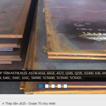
P TẤM ASTM A515, ASTM A516, 65GE, A572, Q345, Q235, SS400, A36, AH
9, S45C, S50C, S55C, SM490, SCM490, SCR440, SCR420...
E
Thép tấm a515 - Grade 70 chịu nhiệt