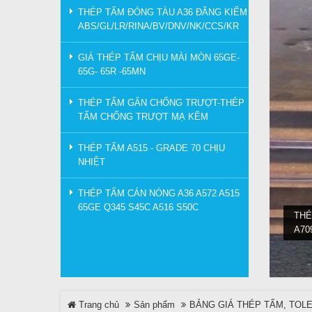
THÉP TẤM ĐÓNG TÀU A36 ĐĂNG KIỂM
ABS/GL/LR/RINA/BV/DNV/NK/CCS/KR
GIÁ THÉP TẤM CHỊU MÀI MÒN 65GE-
65G- 65R -65MN
THÉP TẤM GÂN CHỐNG TRƯỢT-THÉP
TẤM CHỐNG TRƯỢT MẠ KẼM
THÉP TẤM A515 - GRADE 70 CHỊU
NHIỆT
THÉP TẤM CÁN NÓNG A36 A572 A515
65GE Q345 S45C A516 S50C
THÉ
A70
Trang chủ
Sản phẩm
BẢNG GIÁ THÉP TẤM, TOL