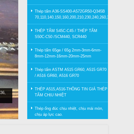
Thép tấm A36-SS400-A572GR50-Q345B
70,110,140,150,160,200,210,230,240,260,300mm
THÉP TẤM S45C-C45 / THÉP TẤM
S50C-C50 /SCM440, SCR440
Thép tấm 65ge / 65g 2mm-3mm-6mm-
8mm-12mm-16mm-20mm-25mm
Thép tấm ASTM A515 GR60, A515 GR70
/ A516 GR60, A516 GR70
THÉP A515,A516-THÔNG TIN GIÁ THÉP
36,
TẤM CHỊU NHIỆT
Thép ống đúc chịu nhiệt, chịu mài mòn,
chịu áp lực cao.