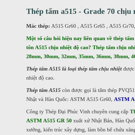
Thép tấm a515 - Grade 70 chịu 
Mác thép:
A515 Gr60 , A515 Gr65 , A515 Gr70
Một số câu hỏi hiện nay liên quan về thép tấm
tôn A515 chịu nhiệt độ cao? Thép tấm chị
28mm, 30mm, 32mm, 35mm, 36mm, 38mm, 
Thép tấm A515 là loại thép tấm chịu nhiệt
được 
nhiệt độ cao.
Thép tấm A515
còn được gọi là tấm thép PVQ516 
Nhật và Hàn Quốc: ASTM A515 Gr60,
ASTM A5
Công ty Thép Đại Phúc Vinh chuyên cung cấp
T
ASTM A515 GR 50
xuất xứ Nhật Bản, Hàn Quốc d
xưởng, kiến trúc xây dựng, làm bồn bể chứa xăng