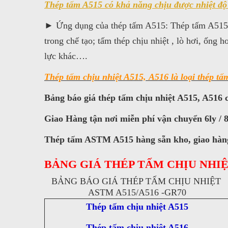
Thép tấm A515 có khả năng chịu được nhiệt độ 
► Ứng dụng của thép tấm A515: Thép tấm A515 v
trong chế tạo; tấm thép chịu nhiệt , lò hơi, ống hơ
lực khác….
Thép tấm chịu nhiệt A515, A516 là loại thép tấm
Bảng báo giá thép tấm chịu nhiệt A515, A516
Giao Hàng tận nơi miễn phí vận chuyển 6ly / 8ly /
Thép tấm ASTM A515 hàng sẵn kho, giao hàng 
BẢNG GIÁ THÉP TẤM CHỊU NHIỆ
BẢNG BÁO GIÁ THÉP TẤM CHỊU NHIỆT
ASTM A515/A516 -GR70
Thép tấm chịu nhiệt A515
Thép tấm chịu nhiệt A516