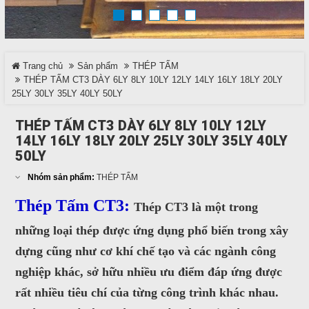
TRÊN MẠNG XÃ HỘI
Trang chủ
Sản phẩm
THÉP TẤM
Facebook
THÉP TẤM CT3 DÀY 6LY 8LY 10LY 12LY 14LY 16LY 18LY 20LY
25LY 30LY 35LY 40LY 50LY
Google
THÉP TẤM CT3 DÀY 6LY 8LY 10LY 12LY
14LY 16LY 18LY 20LY 25LY 30LY 35LY 40LY
Twitter
50LY
LinkedIn
Nhóm sản phẩm:
THÉP TẤM
Thép Tấm CT3:
Thép CT3 là một trong
LIÊN HỆ
những loại thép được ứng dụng phổ biến trong xây
dựng cũng như cơ khí chế tạo và các ngành công
HotLine
0937 682 789
nghiệp khác, sở hữu nhiều ưu điểm đáp ứng được
rất nhiều tiêu chí của từng công trình khác nhau.
Email