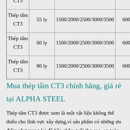
CT3
Thép tấm
55 ly
1500/2000/2500/3000/3500
600
CT3
Thép tấm
60 ly
1500/2000/2500/3000/3500
600
CT3
Thép tấm
80 ly
1500/2000/2500/3000/3500
600
CT3
Mua thép tấm CT3 chính hãng, giá rẻ
tại ALPHA STEEL
Thép tấm CT3 được xem là một vật liệu không thể
thiếu cho lĩnh vực xây dựng,vì sản phẩm có những ưu