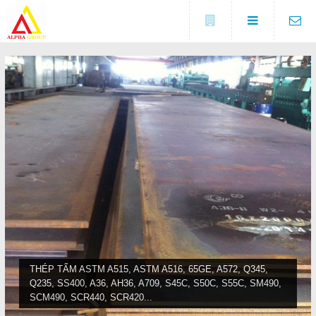
Đóng
LIÊN HỆ
Địa chỉ
Số 5A, KCX Linh Trung 1, P
DANH MỤC
Linh Trung, TP. Thủ Đức, TP.
HCM
Điện thoại
Trang chủ
0937682789
Tin tức
Fax
(0274) 3729 333
Sản phẩm
COPYRIGHT 2016. ALL RIGHTS RESERVED
Liên hệ
THÉP TẤM ASTM A515, ASTM A516, 65GE, A572, Q345,
Q235, SS400, A36, AH36, A709, S45C, S50C, S55C, SM490,
Đóng
SCM490, SCR440, SCR420...