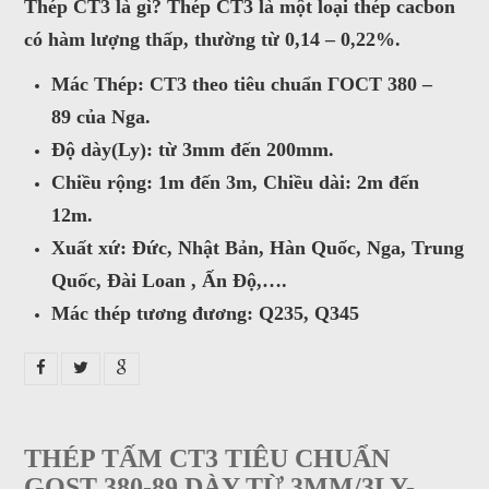
Thép CT3 là gì? Thép CT3 là một loại thép cacbon
satthepalpha@gmail.com
có hàm lượng thấp, thường từ 0,14 – 0,22%.
Gọi cho chúng tôi
Mác Thép
: CT3 theo tiêu chuẩn ГOCT 380 –
89 của Nga.
Nhắn tin
Độ dày
(Ly): từ 3mm đến 200mm.
Chiều rộng
: 1m đến 3m,
Chiều dài
: 2m đến
Mail
12m.
Xuất xứ
: Đức, Nhật Bản, Hàn Quốc, Nga, Trung
COPYRIGHT 2016. ALL RIGHTS RESERVED
Quốc, Đài Loan , Ấn Độ,….
Mác thép tương đương:
Q235, Q345
THÉP TẤM CT3 TIÊU CHUẨN
GOST 380-89 DÀY TỪ 3MM/3LY-