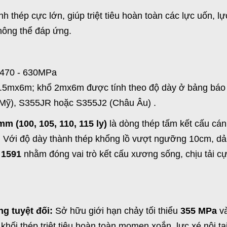
h thép cực lớn, giúp triệt tiêu hoàn toàn các lực uốn, 
ông thể đáp ứng.
 470 - 630MPa
.5mx6m; khổ 2mx6m được tính theo độ dày ở bảng báo 
ỹ), S355JR hoặc S355J2 (Châu Âu) .
 (100, 105, 110, 115 ly)
là dòng thép tấm kết cấu cá
. Với độ dày thành thép khổng lồ vượt ngưỡng 10cm, d
 1591
nhằm đóng vai trò kết cấu xương sống, chịu tải cự
ng tuyệt đối:
Sở hữu giới hạn chảy tối thiểu
355 MPa
và
hối thép triệt tiêu hoàn toàn momen xoắn, lực xé nội tạ