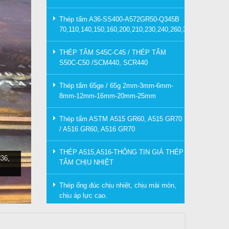
Thép tấm A36-SS400-A572GR50-Q345B
70,110,140,150,160,200,210,230,240,260,300mm
THÉP TẤM S45C-C45 / THÉP TẤM
S50C-C50 /SCM440, SCR440
Thép tấm 65ge / 65g 2mm-3mm-6mm-
8mm-12mm-16mm-20mm-25mm
Thép tấm ASTM A515 GR60, A515 GR70
/ A516 GR60, A516 GR70
THÉP A515,A516-THÔNG TIN GIÁ THÉP
36,
TẤM CHỊU NHIỆT
Thép ống đúc chịu nhiệt, chịu mài mòn,
chịu áp lực cao.