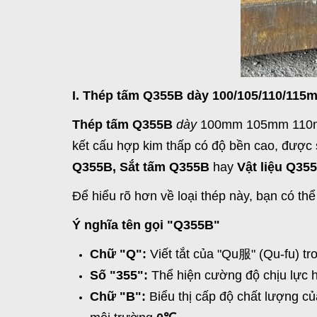
I. Thép tấm Q355B dày 100/105/110/115m
Thép tấm Q355B
dày
100mm 105mm 110mm
kết cấu hợp kim thấp có độ bền cao, được 
Q355B, Sắt tấm Q355B
hay
Vật liệu Q35
Để hiểu rõ hơn về loại thép này, bạn có thể 
Ý nghĩa tên gọi "Q355B"
Chữ "Q":
Viết tắt của "Qu服" (Qu-fu) tro
Số "355":
Thể hiện cường độ chịu lực 
Chữ "B":
Biểu thị cấp độ chất lượng củ