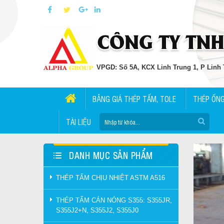
VPGD: Số 5A, KCX Linh Trung 1, P Linh T
BẢNG GIÁ THÉP TẤM, TOLE
THÉP ỐN
TÀI LIỆU
DANH MỤC SẢN PHẨM
THÉP TẤM CHỊU NHIỆT ASTM A516
THÉP TẤM CÁN NÓNG S355: S355JR,
S355J2+N, S355J2, S355J0