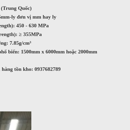
 (Trung Quốc)
15mm-ly đơn vị mm hay ly
ength): 450 - 630 MPa
trength): ≥ 355MPa
êng: 7.85g/cm³
n phổ biến: 1500mm x 6000mm hoặc 2000mm
m hàng tồn kho: 0937682789