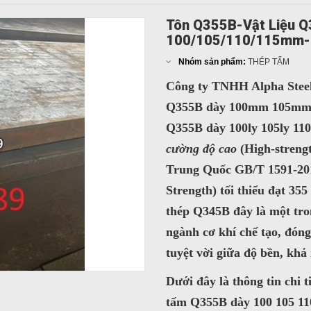
Tôn Q355B-Vật Liệu 
100/105/110/115mm-
Nhóm sản phẩm:
THÉP TẤM
Công ty TNHH Alpha Stee
Q355B
dày 100mm 105mm 
Q355B
dày 100ly 105ly 110l
cường độ cao
(High-strengt
Trung Quốc GB/T 1591-20
Strength) tối thiểu đạt
355
thép Q345B đây là một tro
ngành cơ khí chế tạo, đón
tuyệt vời giữa độ bền, khả
Dưới đây là thông tin chi 
tấm Q355B dày 100 105 11