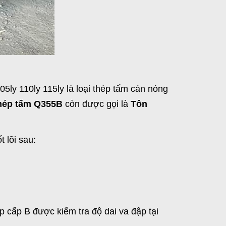
05ly 110ly 115ly là loại thép tấm cán nóng
hép tấm Q355B
còn được gọi là
Tôn
t lõi sau:
p cấp B được kiểm tra độ dai va đập tại