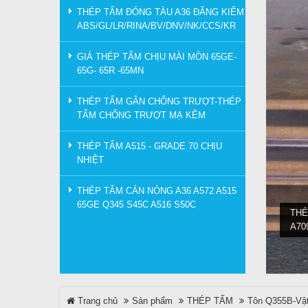
THÉP TẤM ĐÓNG TÀU A36 ĐĂNG KIỂM
ABS/GL/LR/RINA/BV/DNV/NK/CCS/KR
GIÁ THÉP TẤM CHỊU MÀI MÒN 65GE-
65G- 65R -65MN
THÉP TẤM GÂN CHỐNG TRƯỢT-THÉP
TẤM CHỐNG TRƯỢT MẠ KẼM
THÉP TẤM A515 - GRADE 70 CHỊU
NHIỆT
THÉP TẤM CÁN NÓNG A36 A572 A515
65GE Q345 S45C A516 S50C
THÉ
A70
Trang chủ
Sản phẩm
THÉP TẤM
Tôn Q355B-Vật