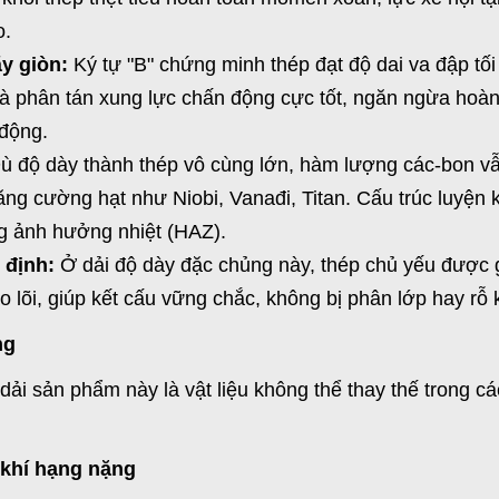
o.
ãy giòn:
Ký tự "B" chứng minh thép đạt độ dai va đập tối
à phân tán xung lực chấn động cực tốt, ngăn ngừa hoàn 
 động.
ù độ dày thành thép vô cùng lớn, hàm lượng các-bon v
ng cường hạt như Niobi, Vanađi, Titan. Cấu trúc luyện 
ng ảnh hưởng nhiệt (HAZ).
 định:
Ở dải độ dày đặc chủng này, thép chủ yếu được 
 lõi, giúp kết cấu vững chắc, không bị phân lớp hay rỗ k
ng
 dải sản phẩm này là vật liệu không thể thay thế trong c
 khí hạng nặng