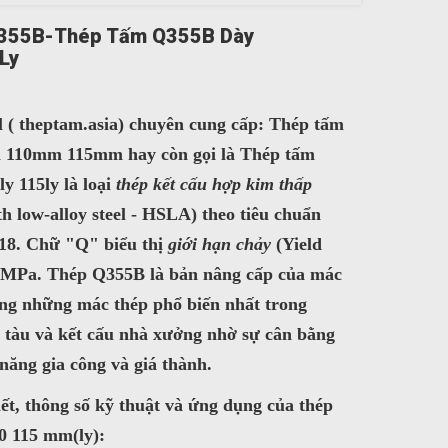
Q355B-Thép Tấm Q355B Dày
Ly
l (
theptam.asia
) chuyên cung cấp:
Thép tấm
110mm 115mm hay còn gọi là
Thép tấm
y 115ly là loại
thép kết cấu hợp kim thấp
h low-alloy steel - HSLA) theo
tiêu chuẩn
18
. Chữ "Q" biểu thị
giới hạn chảy
(Yield
 MPa
. Thép Q355B là bản nâng cấp của mác
ng những mác thép phổ biến nhất trong
g tàu và kết cấu nhà xưởng nhờ sự cân bằng
 năng gia công và giá thành.
tiết, thông số kỹ thuật và ứng dụng của thép
0 115 mm(ly):