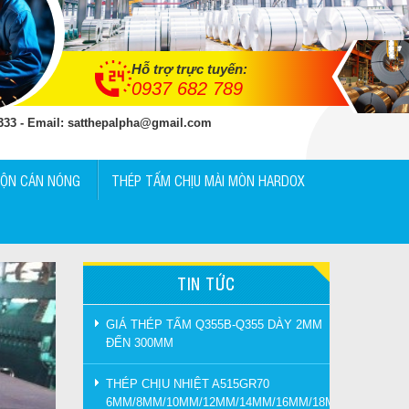
Hỗ trợ trực tuyến:
0937 682 789
 333 - Email: satthepalpha@gmail.com
UỘN CÁN NÓNG
THÉP TẤM CHỊU MÀI MÒN HARDOX
TIN TỨC
GIÁ THÉP TẤM Q355B-Q355 DÀY 2MM
ĐẾN 300MM
THÉP CHỊU NHIỆT A515GR70
6MM/8MM/10MM/12MM/14MM/16MM/18MM/20MM