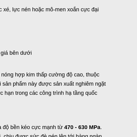
lực xé, lực nén hoặc mô-men xoắn cực đại
giá bên dưới
n nóng hợp kim thấp cường độ cao, thuộc
ải sản phẩm này được sản xuất nghiêm ngặt
c hạn trong các công trình hạ tầng quốc
 độ bền kéo cực mạnh từ
470 - 630 MPa
.
i, chịu được sức đè nén lên tới hàng ngàn