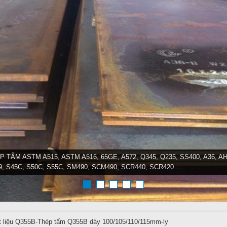
P TẤM ASTM A515, ASTM A516, 65GE, A572, Q345, Q235, SS400, A36, AH
9, S45C, S50C, S55C, SM490, SCM490, SCR440, SCR420...
 liệu Q355B-Thép tấm Q355B dày 100/105/110/115mm-ly