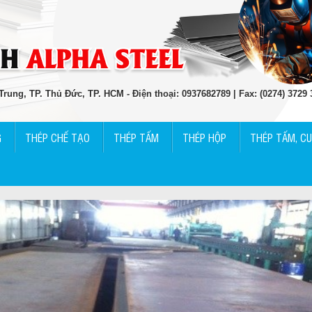
rung, TP. Thủ Đức, TP. HCM - Điện thoại: 0937682789 | Fax: (0274) 3729
G
THÉP CHẾ TẠO
THÉP TẤM
THÉP HỘP
THÉP TẤM, C