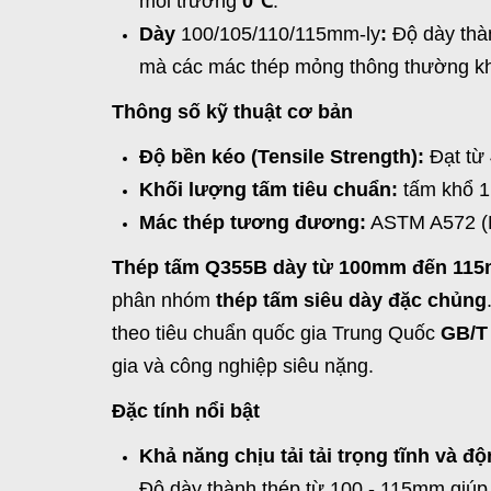
môi trường
0℃
.
Dày
100/105/110/115mm-ly
:
Độ dày thàn
mà các mác thép mỏng thông thường kh
Thông số kỹ thuật cơ bản
Độ bền kéo (Tensile Strength):
Đạt từ
Khối lượng tấm tiêu chuẩn:
tấm khổ 1
Mác thép tương đương:
ASTM A572 (M
Thép tấm Q355B dày từ 100mm đến 115mm
phân nhóm
thép tấm siêu dày đặc chủng
theo tiêu chuẩn quốc gia Trung Quốc
GB/T
gia và công nghiệp siêu nặng.
Đặc tính nổi bật
Khả năng chịu tải tải trọng tĩnh và độ
Độ dày thành thép từ 100 - 115mm giúp k