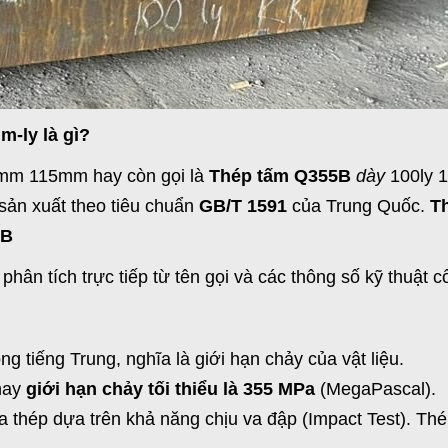
m-ly là gì?
 115mm hay còn gọi là
Thép tấm Q355B
dày
100ly 1
sản xuất theo tiêu chuẩn
GB/T 1591
của Trung Quốc.
T
5B
phân tích trực tiếp từ tên gọi và các thông số kỹ thuật cố
ng tiếng Trung, nghĩa là giới hạn chảy của vật liệu.
hay
giới hạn chảy tối thiểu là 355 MPa
(MegaPascal).
a thép dựa trên khả năng chịu va đập (Impact Test). Thé