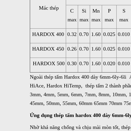
Mác thép
C
Si
Mn
P
S
max
max
max
max
max
HARDOX 400
0.32
0.70
1.60
0.025
0.010
HARDOX 450
0.26
0.70
1.60
0.025
0.010
HARDOX 500
0.30
0.70
1.60
0.020
0.010
Ngoài thép tấm Hardox 400 dày 6mm
-
6ly-6li
HiAce
,
Hardox HiTemp, thép tấm 2 thành phần
3mm, 4mm, 5mm, 6mm, 7mm, 8mm, 10mm, 
45mm, 50mm, 55mm, 60mm 65mm 70mm 7
Ứng dụng thép tấm hardox 400 dày 6mm-6l
Nhờ khả năng chống và chịu mài mòn tốt, thép