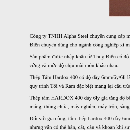
Công ty TNHH Alpha Steel chuyên cung cấp 
Điển chuyên dùng cho ngành công nghiệp xi mă
Sản phẩm được nhập khẩu từ Thuỵ Điển có độ cứ
cứng và mức độ chịu mài mòn khác nhau.
Thép Tấm Hardox 400 có độ dày 6mm/6y/6li là
quy trình Tôi và Ram đặc biệt mang lại cấu trú
Thép tấm HARDOX 400 dày 6ly gia tăng độ bền 
máng, thùng chứa, máy nghiền, máy trộn, sàng,
Đối với gia công,
tấm thép hardox 400 dày 6
nhưng vẫn có thể hàn, cắt, cán và khoan khi sử