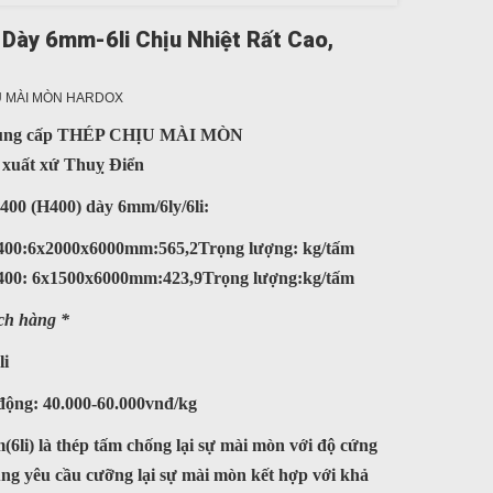
Dày 6mm-6li Chịu Nhiệt Rất Cao,
U MÀI MÒN HARDOX
 cung cấp THÉP CHỊU MÀI MÒN
xuất xứ Thuỵ Điển
0 (H400) dày 6mm/6ly/6li:
00:6x2000x6000mm:565,2Trọng lượng: kg/tấm
00: 6x1500x6000mm:423,9Trọng lượng:kg/tấm
ách hàng *
li
động: 40.000-60.000vnđ/kg
li) là thép tấm chống lại sự mài mòn với độ cứng
g yêu cầu cưỡng lại sự mài mòn kết hợp với khả