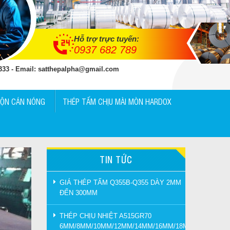
Hỗ trợ trực tuyến:
0937 682 789
 333 - Email: satthepalpha@gmail.com
UỘN CÁN NÓNG
THÉP TẤM CHỊU MÀI MÒN HARDOX
TIN TỨC
GIÁ THÉP TẤM Q355B-Q355 DÀY 2MM
ĐẾN 300MM
THÉP CHỊU NHIỆT A515GR70
6MM/8MM/10MM/12MM/14MM/16MM/18MM/20MM