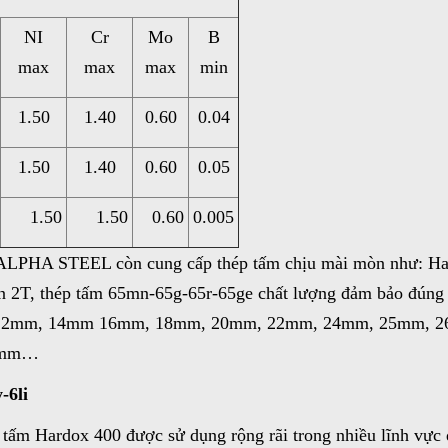
NI
Cr
Mo
B
max
max
max
min
1.50
1.40
0.60
0.04
1.50
1.40
0.60
0.05
1.50
1.50
0.60
0.005
 ALPHA STEEL còn cung cấp thép tấm chịu mài mòn như: Ha
 2T, thép tấm 65mn-65g-65r-65ge chất lượng đảm bảo đúng 
12mm, 14mm 16mm, 18mm, 20mm, 22mm, 24mm, 25mm, 2
5mm…
y-6li
 tấm Hardox 400 được sử dụng rộng rãi trong nhiều lĩnh vực 