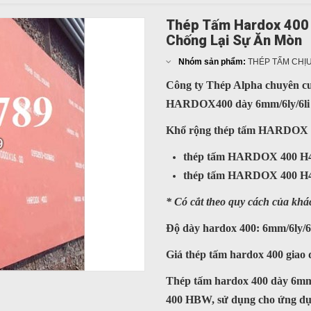
Thép Tấm Hardox 400 
Chống Lại Sự Ăn Mòn
Nhóm sản phẩm:
THÉP TẤM CHỊ
Công ty Thép Alpha chuyên
HARDOX400 dày 6mm/6ly/6li 
Khổ rộng thép tấm HARDOX 40
thép tấm HARDOX 400 H4
thép tấm HARDOX 400 H4
* Có cắt theo quy cách của kh
Độ dày hardox 400: 6mm/6ly/6
Giá thép tấm hardox 400 giao 
Thép tấm hardox 400 dày 6mm(6
400 HBW, sử dụng cho ứng dụn