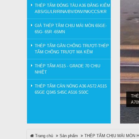
THÉP TẤM ĐÓNG TÀU A36 ĐĂNG KIỂM
ABS/GL/LR/RINA/BV/DNV/NK/CCS/KR
GIÁ THÉP TẤM CHỊU MÀI MÒN 65GE-
65G- 65R -65MN
THÉP TẤM GÂN CHỐNG TRƯỢT-THÉP
TẤM CHỐNG TRƯỢT MẠ KẼM
THÉP TẤM A515 - GRADE 70 CHỊU
NHIỆT
THÉP TẤM CÁN NÓNG A36 A572 A515
65GE Q345 S45C A516 S50C
THÉ
A70
Trang chủ
Sản phẩm
THÉP TẤM CHỊU MÀI MÒN 