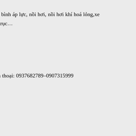
bình áp lực, nồi hơi, nồi hơi khí hoá lỏng,xe
 trục…
ện thoại: 0937682789–0907315999