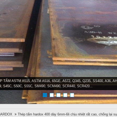
P TẤM ASTM A515, ASTM A516, 65GE, A572, Q345, Q235, SS400, A36, AH
9, S45C, S50C, S55C, SM490, SCM490, SCR440, SCR420...
HARDOX
Thép tấm hardox 400 dày 6mm-6li chịu nhiệt rất cao, chống lại 