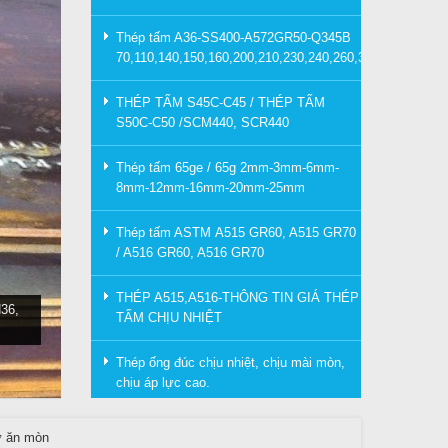
Thép tấm A36-SS400-A572GR50-Q345B
70,110,140,150,160,200,210,230,240,260,300mm
THÉP TẤM S45C-C45 / THÉP TẤM
S50C-C50 /SCM440, SCR440
Thép tấm 65ge / 65g 2mm-3mm-6mm-
8mm-12mm-16mm-20mm-25mm
Thép tấm ASTM A515 GR60, A515 GR70
/ A516 GR60, A516 GR70
THÉP A515,A516-THÔNG TIN GIÁ THÉP
36,
TẤM CHỊU NHIỆT
Thép ống đúc chịu nhiệt, chịu mài mòn,
chịu áp lực cao.
sự ăn mòn