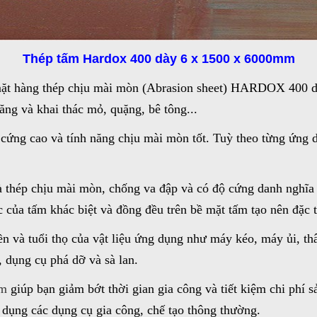
Thép tấm Hardox 400 dày 6 x 1500 x 6000mm
mặt hàng thép chịu mài mòn (Abrasion sheet) HARDOX 400 
ng và khai thác mỏ, quặng, bê tông...
ng cao và tính năng chịu mài mòn tốt. Tuỳ theo từng ứng dụ
 thép chịu mài mòn, chống va đập và có độ cứng danh ngh
c của tấm khác biệt và đồng đều trên bề mặt tấm tạo nên đặc 
và tuổi thọ của vật liệu ứng dụng như máy kéo, máy ủi, thâ
 dụng cụ phá dỡ và sà lan.
mm
giúp bạn giảm bớt thời gian gia công và tiết kiệm chi ph
 dụng các dụng cụ gia công, chế tạo thông thường.