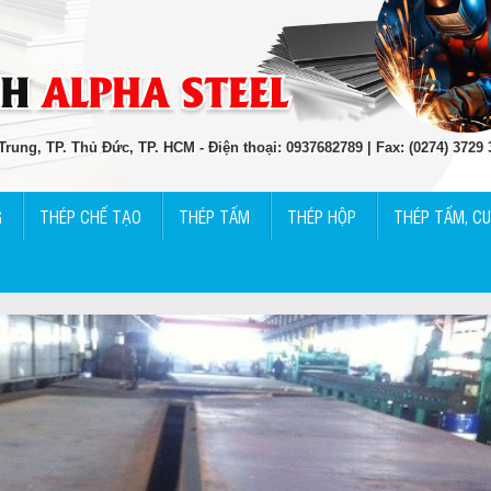
rung, TP. Thủ Đức, TP. HCM - Điện thoại: 0937682789 | Fax: (0274) 3729
G
THÉP CHẾ TẠO
THÉP TẤM
THÉP HỘP
THÉP TẤM, C