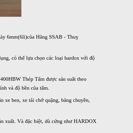
dày 6mm(6li)của Hãng SSAB - Thuỵ
ng, có thể lựa chọn các loại hardox với độ
ĩa 400HBW Thép Tấm được sản suất theo
tính và độ bền của tấm.
n xe ben, xe tải chở quặng, băng chuyền,
í sản xuất. Và đặc biệt, dù cứng như HARDOX