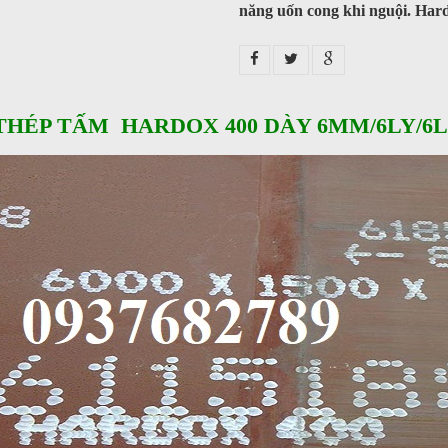
năng uốn cong khi nguội. Har
THÉP TẤM HARDOX 400 DÀY 6MM/6LY/6L