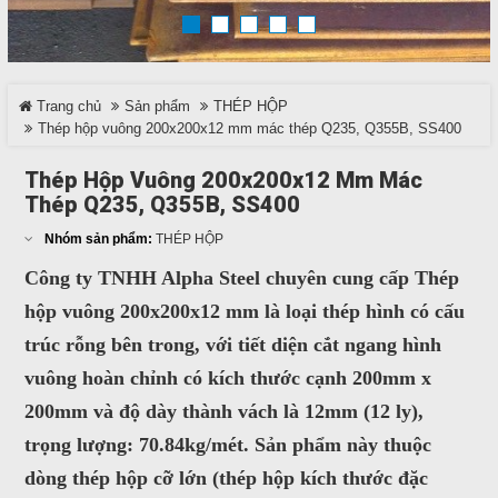
TRÊN MẠNG XÃ HỘI
Trang chủ
Sản phẩm
THÉP HỘP
Facebook
Thép hộp vuông 200x200x12 mm mác thép Q235, Q355B, SS400
Google
Thép Hộp Vuông 200x200x12 Mm Mác
Thép Q235, Q355B, SS400
Twitter
Nhóm sản phẩm:
THÉP HỘP
Công ty TNHH Alpha Steel chuyên cung cấp
Thép
LinkedIn
hộp vuông 200x200x12
mm
là loại thép hình có cấu
trúc rỗng bên trong, với tiết diện cắt ngang hình
LIÊN HỆ
vuông hoàn chỉnh có kích thước cạnh
200mm x
HotLine
200mm
và độ dày thành vách là
12mm
(12 ly),
0937 682 789
trọng lượng: 70.84kg/mét. Sản phẩm này thuộc
dòng thép hộp cỡ lớn (thép hộp kích thước đặc
Email