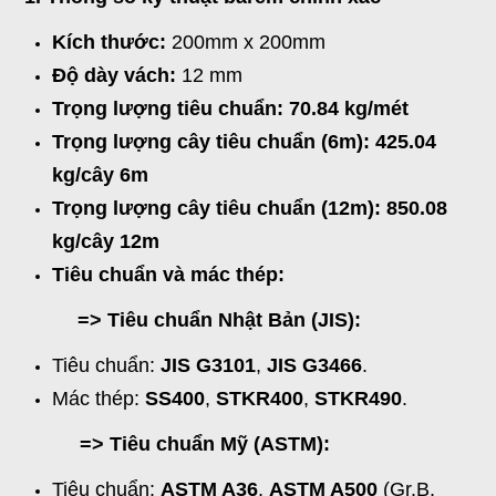
Kích thước:
200mm x 200mm
Độ dày vách:
12 mm
Trọng lượng tiêu chuẩn: 70.84 kg/mét
Trọng lượng cây tiêu chuẩn (6m):
425.04
kg/cây 6m
Trọng lượng cây tiêu chuẩn (12m):
850.08
kg/cây 12m
Tiêu chuẩn và mác thép:
=>
Tiêu chuẩn Nhật Bản (JIS):
Tiêu chuẩn:
JIS G3101
,
JIS G3466
.
Mác thép:
SS400
,
STKR400
,
STKR490
.
=> Tiêu chuẩn Mỹ (ASTM):
Tiêu chuẩn:
ASTM A36
,
ASTM A500
(Gr.B,