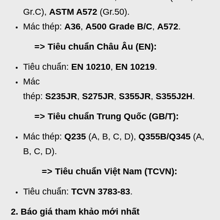
Gr.C),
ASTM A572
(Gr.50).
Mác thép:
A36
,
A500 Grade B/C
,
A572
.
=> Tiêu chuẩn Châu Âu (EN):
Tiêu chuẩn:
EN 10210
,
EN 10219
.
Mác
thép:
S235JR
,
S275JR
,
S355JR
,
S355J2H
.
=> Tiêu chuẩn Trung Quốc (GB/T):
Mác thép:
Q235
(A, B, C, D),
Q355B/Q345
(A,
B, C, D).
=> Tiêu chuẩn Việt Nam (TCVN):
Tiêu chuẩn:
TCVN 3783-83
.
2. Báo giá tham khảo mới nhất