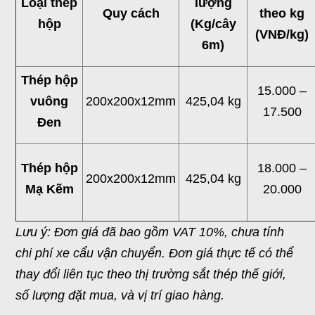
Loại thép
lượng
Quy cách
theo kg
hộp
(Kg/cây
(VNĐ/kg)
6m)
Thép hộp
15.000 –
vuông
200x200x12mm
425,04 kg
17.500
Đen
Thép hộp
18.000 –
200x200x12mm
425,04 kg
Mạ Kẽm
20.000
Lưu ý: Đơn giá đã bao gồm VAT 10%, chưa tính
chi phí xe cẩu vận chuyển. Đơn giá thực tế có thể
thay đổi liên tục theo thị trường sắt thép thế giới,
số lượng đặt mua, và vị trí giao hàng.