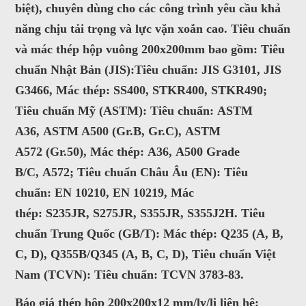
biệt), chuyên dùng cho các công trình yêu cầu khả
satthepalpha@gmail.com
năng chịu tải trọng và lực vặn xoắn cao. Tiêu chuẩn
và mác thép hộp vuông 200x200mm bao gồm:
Tiêu
Gọi cho chúng tôi
chuẩn Nhật Bản (JIS):
Tiêu chuẩn:
JIS G3101
,
JIS
Nhắn tin
G3466
, Mác thép:
SS400
,
STKR400
,
STKR490
;
Tiêu chuẩn Mỹ (ASTM):
Tiêu chuẩn:
ASTM
Mail
A36
,
ASTM A500
(Gr.B, Gr.C),
ASTM
A572
(Gr.50), Mác thép:
A36
,
A500 Grade
B/C
COPYRIGHT 2016. ALL RIGHTS RESERVED
,
A572
;
Tiêu chuẩn Châu Âu (EN):
Tiêu
chuẩn:
EN 10210
,
EN 10219
, Mác
thép:
S235JR
,
S275JR
,
S355JR
,
S355J2H
.
Tiêu
chuẩn Trung Quốc (GB/T):
Mác thép:
Q235
(A, B,
C, D),
Q355B/Q345
(A, B, C, D),
Tiêu chuẩn Việt
Nam (TCVN):
Tiêu chuẩn:
TCVN 3783-83
.
Báo giá thép hộp 200x200x12 mm/ly/li liên hệ: