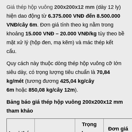
Giá thép hộp vuông
200x200x12 mm
(dày 12 ly)
hiện dao động từ
6.375.000 VNĐ đến 8.500.000
VNĐ/cây 6m
. Đơn giá tính theo kg nằm trong
khoảng
15.000 VNĐ – 20.000 VNĐ/kg
tùy theo bề
mặt xử lý (hộp đen, mạ kẽm) và mác thép kết
cấu.
Quy cách này thuộc dòng thép hộp vuông cỡ lớn
siêu dày, có trọng lượng tiêu chuẩn là
70,84
kg/mét
(tương đương
425,04 kg/cây
6m
hoặc
850,08 kg/cây 12m
).
Bảng báo giá thép hộp vuông 200x200x12 mm
tham khảo
Trọng
Đơn giá