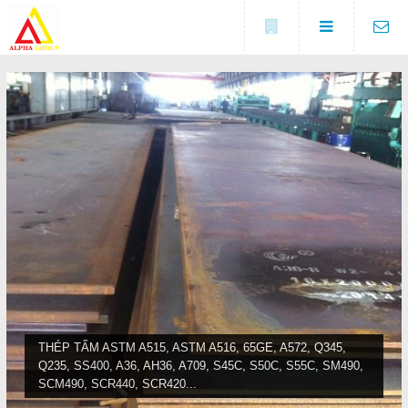
Đóng
LIÊN HỆ
Địa chỉ
Số 5A, KCX Linh Trung 1, P
DANH MỤC
Linh Trung, TP. Thủ Đức, TP.
HCM
Điện thoại
Trang chủ
0937682789
Tin tức
Fax
(0274) 3729 333
Sản phẩm
COPYRIGHT 2016. ALL RIGHTS RESERVED
Liên hệ
THÉP TẤM ASTM A515, ASTM A516, 65GE, A572, Q345,
Q235, SS400, A36, AH36, A709, S45C, S50C, S55C, SM490,
Đóng
SCM490, SCR440, SCR420...