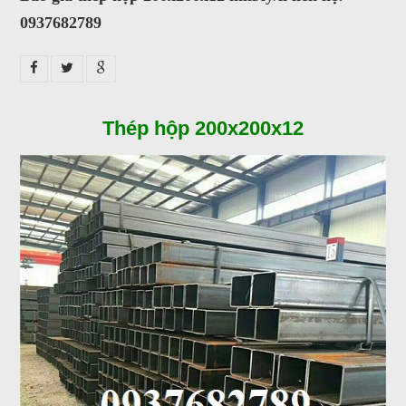
0937682789
Thép hộp 200x200x12