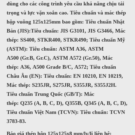
dùng cho các công trình yêu cầu khả năng chịu tải
satthepalpha@gmail.com
trọng và lực vặn xoắn cao. Tiêu chuẩn và mác thép
hộp vuông 125x125mm bao gồm:
Tiêu chuẩn Nhật
Gọi cho chúng tôi
Bản (JIS):
Tiêu chuẩn:
JIS G3101
,
JIS G3466
, Mác
Nhắn tin
thép:
SS400
,
STKR400
,
STKR490
;
Tiêu chuẩn Mỹ
(ASTM):
Tiêu chuẩn:
ASTM A36
,
ASTM
Mail
A500
(Gr.B, Gr.C),
ASTM A572
(Gr.50), Mác
thép:
A36
,
A500 Grade B/C
,
A572
;
Tiêu chuẩn
Châu Âu (EN):
COPYRIGHT 2016. ALL RIGHTS RESERVED
Tiêu chuẩn:
EN 10210
,
EN 10219
,
Mác thép:
S235JR
,
S275JR
,
S355JR
,
S355J2H
.
Tiêu chuẩn Trung Quốc (GB/T):
Mác
thép:
Q235
(A, B, C, D),
Q355B
,
Q345
(A, B, C, D),
Tiêu chuẩn Việt Nam (TCVN):
Tiêu chuẩn:
TCVN
3783-83
.
Báo giá thép hộp 125x125x8 mm/ly/li liên hệ: