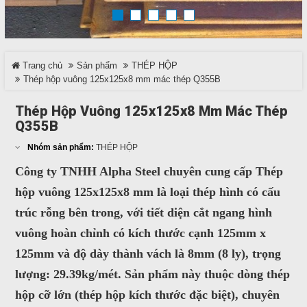
TRÊN MẠNG XÃ HỘI
Trang chủ
Sản phẩm
THÉP HỘP
Facebook
Thép hộp vuông 125x125x8 mm mác thép Q355B
Google
Thép Hộp Vuông 125x125x8 Mm Mác Thép
Q355B
Twitter
Nhóm sản phẩm:
THÉP HỘP
Công ty TNHH Alpha Steel chuyên cung cấp
Thép
LinkedIn
hộp vuông 125x125x8 mm
là loại thép hình có cấu
trúc rỗng bên trong, với tiết diện cắt ngang hình
LIÊN HỆ
vuông hoàn chỉnh có kích thước cạnh
125mm x
HotLine
125mm
và độ dày thành vách là
8mm
(8 ly), trọng
0937 682 789
lượng: 29.39kg/mét. Sản phẩm này thuộc dòng thép
hộp cỡ lớn (thép hộp kích thước đặc biệt), chuyên
Email