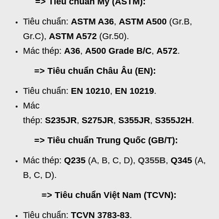
=> Tiêu chuẩn Mỹ (ASTM):
Tiêu chuẩn:
ASTM A36
,
ASTM A500
(Gr.B,
Gr.C),
ASTM A572
(Gr.50).
Mác thép:
A36
,
A500 Grade B/C
,
A572
.
=> Tiêu chuẩn Châu Âu (EN):
Tiêu chuẩn:
EN 10210
,
EN 10219
.
Mác
thép:
S235JR
,
S275JR
,
S355JR
,
S355J2H
.
=> Tiêu chuẩn Trung Quốc (GB/T):
Mác thép:
Q235
(A, B, C, D),
Q355B
,
Q345
(A,
B, C, D).
=> Tiêu chuẩn Việt Nam (TCVN):
Tiêu chuẩn:
TCVN 3783-83
.