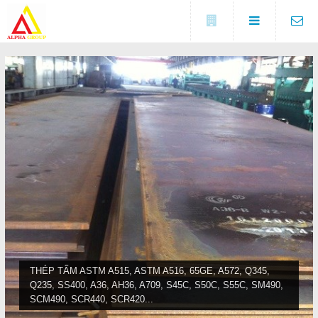
Đóng
LIÊN HỆ
Địa chỉ
Số 5A, KCX Linh Trung 1, P
DANH MỤC
Linh Trung, TP. Thủ Đức, TP.
HCM
Điện thoại
Trang chủ
0937682789
Tin tức
Fax
(0274) 3729 333
Sản phẩm
COPYRIGHT 2016. ALL RIGHTS RESERVED
Liên hệ
THÉP TẤM ASTM A515, ASTM A516, 65GE, A572, Q345,
Q235, SS400, A36, AH36, A709, S45C, S50C, S55C, SM490,
Đóng
SCM490, SCR440, SCR420...