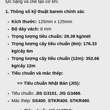
lực nặng và chế tạo cơ khí.
1. Thông số kỹ thuật barem chính xác
Kích thước:
125mm x 125mm
Độ dày vách:
8 mm
Trọng lượng tiêu chuẩn: 29.39 kg/mét
Trọng lượng cây tiêu chuẩn (6m):
176.33
kg/cây 6m
Trọng lượng cây tiêu chuẩn (12m):
352.66
kg/cây 12m
Tiêu chuẩn và mác thép:
=>
Tiêu chuẩn Nhật Bản (JIS):
Tiêu chuẩn:
JIS G3101
,
JIS G3466
.
Mác thép:
SS400
,
STKR400
,
STKR490
.