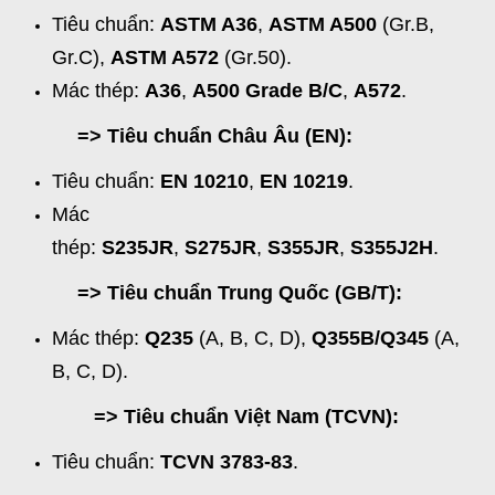
Tiêu chuẩn:
ASTM A36
,
ASTM A500
(Gr.B,
Gr.C),
ASTM A572
(Gr.50).
Mác thép:
A36
,
A500 Grade B/C
,
A572
.
=> Tiêu chuẩn Châu Âu (EN):
Tiêu chuẩn:
EN 10210
,
EN 10219
.
Mác
thép:
S235JR
,
S275JR
,
S355JR
,
S355J2H
.
=> Tiêu chuẩn Trung Quốc (GB/T):
Mác thép:
Q235
(A, B, C, D),
Q355B/Q345
(A,
B, C, D).
=> Tiêu chuẩn Việt Nam (TCVN):
Tiêu chuẩn:
TCVN 3783-83
.