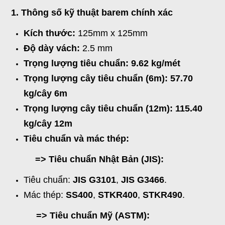
1. Thông số kỹ thuật barem chính xác
Kích thước:
125mm x 125mm
Độ dày vách:
2.5 mm
Trọng lượng tiêu chuẩn: 9.62 kg/mét
Trọng lượng cây tiêu chuẩn (6m):
57.70
kg/cây 6m
Trọng lượng cây tiêu chuẩn (12m):
115.40
kg/cây 12m
Tiêu chuẩn và mác thép:
=>
Tiêu chuẩn Nhật Bản (JIS):
Tiêu chuẩn:
JIS G3101
,
JIS G3466
.
Mác thép:
SS400
,
STKR400
,
STKR490
.
=> Tiêu chuẩn Mỹ (ASTM):