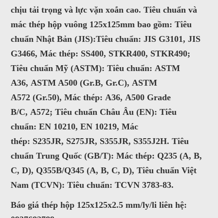
chịu tải trọng và lực vặn xoắn cao. Tiêu chuẩn và
satthepalpha@gmail.com
mác thép hộp vuông 125x125mm bao gồm:
Tiêu
Gọi cho chúng tôi
chuẩn Nhật Bản (JIS):
Tiêu chuẩn:
JIS G3101
,
JIS
G3466
, Mác thép:
SS400
,
STKR400
,
STKR490
;
Nhắn tin
Tiêu chuẩn Mỹ (ASTM):
Tiêu chuẩn:
ASTM
A36
,
ASTM A500
(Gr.B, Gr.C),
ASTM
Mail
A572
(Gr.50), Mác thép:
A36
,
A500 Grade
B/C
,
A572
;
Tiêu chuẩn Châu Âu (EN):
Tiêu
COPYRIGHT 2016. ALL RIGHTS RESERVED
chuẩn:
EN 10210
,
EN 10219
, Mác
thép:
S235JR
,
S275JR
,
S355JR
,
S355J2H
.
Tiêu
chuẩn Trung Quốc (GB/T):
Mác thép:
Q235
(A, B,
C, D),
Q355B/Q345
(A, B, C, D),
Tiêu chuẩn Việt
Nam (TCVN):
Tiêu chuẩn:
TCVN 3783-83
.
Báo giá thép hộp 125x125x2.5 mm/ly/li liên hệ: