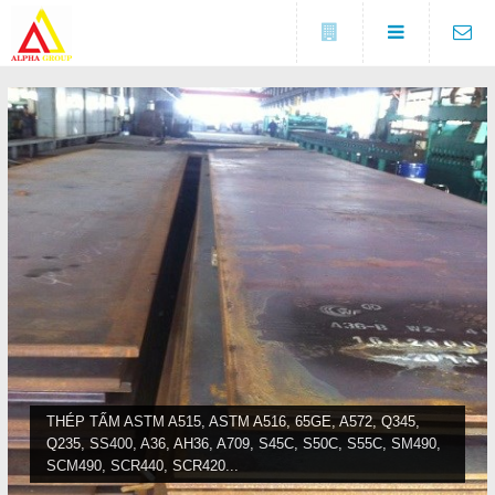
Đóng
LIÊN HỆ
Địa chỉ
Số 5A, KCX Linh Trung 1, P
DANH MỤC
Linh Trung, TP. Thủ Đức, TP.
HCM
Điện thoại
Trang chủ
0937682789
Tin tức
Fax
(0274) 3729 333
Sản phẩm
COPYRIGHT 2016. ALL RIGHTS RESERVED
Liên hệ
THÉP TẤM ASTM A515, ASTM A516, 65GE, A572, Q345,
Q235, SS400, A36, AH36, A709, S45C, S50C, S55C, SM490,
Đóng
SCM490, SCR440, SCR420...