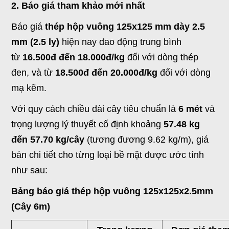
2. Báo giá tham khảo mới nhất
Báo giá
thép hộp vuông 125x125 mm dày 2.5
mm (2.5 ly)
hiện nay dao động trung bình
từ
16.500đ đến 18.000đ/kg
đối với dòng thép
đen, và từ
18.500đ đến 20.000đ/kg
đối với dòng
mạ kẽm.
Với quy cách chiều dài cây tiêu chuẩn là
6 mét
và
trọng lượng lý thuyết cố định khoảng
57.48 kg
đến 57.70 kg/cây
(tương đương 9.62 kg/m), giá
bán chi tiết cho từng loại bề mặt được ước tính
như sau:
Bảng báo giá thép hộp vuông 125x125x2.5mm
(Cây 6m)