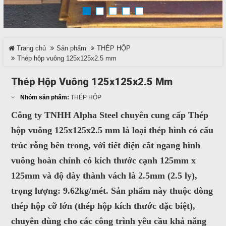
TRÊN MẠNG XÃ HỘI
Trang chủ
Sản phẩm
THÉP HỘP
Facebook
Thép hộp vuông 125x125x2.5 mm
Google
Thép Hộp Vuông 125x125x2.5 Mm
Nhóm sản phẩm:
THÉP HỘP
Twitter
Công ty TNHH Alpha Steel chuyên cung cấp
Thép
LinkedIn
hộp vuông 125x125x2.5 mm
là loại thép hình có cấu
trúc rỗng bên trong, với tiết diện cắt ngang hình
vuông hoàn chỉnh có kích thước cạnh
LIÊN HỆ
125mm x
125mm
và độ dày thành vách là
2.5mm
(2.5 ly),
HotLine
trọng lượng: 9.62kg/mét. Sản phẩm này thuộc dòng
0937 682 789
thép hộp cỡ lớn (thép hộp kích thước đặc biệt),
chuyên dùng cho các công trình yêu cầu khả năng
Email