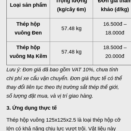
Trọng lượng
Đơn giá tha
Loại sản phẩm
(kg/cây 6m)
khảo (đ/kg)
Thép hộp
16.500đ –
57.48 kg
vuông Đen
18.000đ
Thép hộp
18.500đ –
57.48 kg
vuông Mạ Kẽm
20.000đ
Lưu ý: Đơn giá đã bao gồm VAT 10%, chưa tính
chi phí xe cẩu vận chuyển. Đơn giá thực tế có thể
thay đổi liên tục theo thị trường sắt thép thế giới,
số lượng đặt mua, và vị trí giao hàng.
3. Ứng dụng thực tế
Thép hộp vuông 125x125x2.5 là loại thép hộp cỡ
lớn có khả năng chịu lực vượt trội. Vật liệu này