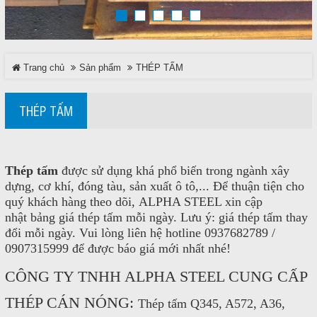
TRÊN MẠNG XÃ HỘI
Trang chủ
Sản phẩm
THÉP TẤM
Facebook
Google
THÉP TẤM
Twitter
Thép tấm
được sử dụng khá phổ biến trong ngành xây
LinkedIn
dựng, cơ khí, đóng tàu, sản xuất ô tô,... Để thuận tiện cho
quý khách hàng theo dõi, ALPHA STEEL xin cập
nhật bảng giá thép tấm mỗi ngày. Lưu ý: giá thép tấm thay
LIÊN HỆ
đổi mỗi ngày. Vui lòng liên hệ hotline 0937682789 /
0907315999 để được báo giá mới nhất nhé!
HotLine
CÔNG TY TNHH ALPHA STEEL CUNG CẤP
0937 682 789
THÉP CÁN NÓNG:
Thép tấm Q345, A572, A36,
Email