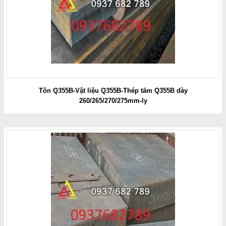
Tôn Q355B-Vật liệu Q355B-Thép tấm Q355B dày
260/265/270/275mm-ly