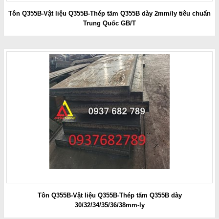
Tôn Q355B-Vật liệu Q355B-Thép tấm Q355B dày 2mm/ly tiêu chuẩn
Trung Quốc GB/T
Tôn Q355B-Vật liệu Q355B-Thép tấm Q355B dày
30/32/34/35/36/38mm-ly