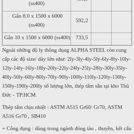
(ss400)
Gân 8.0 x 1500 x 6000
592,2
(ss400)
Gân 10 x 1500 x 6000 (ss400)
733,5
Ngoài những độ ly thông dụng ALPHA STEEL còn cung
cấp các độ size/ dày lớn như: 2ly-3ly-4ly-5ly-6ly-8ly-10ly-
12ly-14ly-16ly-18ly-20ly-22ly-24ly-25ly-28ly-30ly-35ly-
40ly-50ly-60ly-80ly-70ly-90ly-100ly-110ly-120ly-130ly-
150ly-190ly-200ly số lượng lớn, thép tấm sẵn tại kho Thủ
Đức - TP.HCM.
Thép tấm chịu nhiệt : ASTM A515 Gr60/ Gr70, ASTM
A516 Gr70 , SB410
+ Công dụng : dùng trong ngành đóng tàu , thuyền, kết cấu