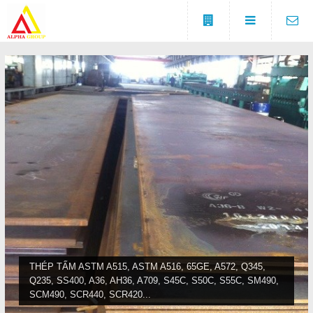
Đóng
LIÊN HỆ
Địa chỉ
Số 5A, KCX Linh Trung 1, P
DANH MỤC
Linh Trung, TP. Thủ Đức, TP.
HCM
Điện thoại
Trang chủ
0937682789
Tin tức
Fax
(0274) 3729 333
Sản phẩm
COPYRIGHT 2016. ALL RIGHTS RESERVED
Liên hệ
THÉP TẤM ASTM A515, ASTM A516, 65GE, A572, Q345,
Q235, SS400, A36, AH36, A709, S45C, S50C, S55C, SM490,
Đóng
SCM490, SCR440, SCR420...