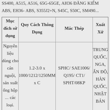
SS400, A515, A516, 65G-65GE, AH36 ĐĂNG KIỂM
satthepalpha@gmail.com
ABS, EH36- ABS, S355J2+N, S45C, S50C, SM490...
Gọi cho chúng tôi
Mục
Quy Cách Thông
Xuất
đích sử
Mác Thép
Nhắn tin
Dụng
Xứ
dụng
Mail
Nguyên
TRUNG
liệu
QUỐC,
dùng cho
COPYRIGHT 2016. ALL RIGHTS RESERVED
NGA,
cán
1.2-3.0 x
SPHC/ SAE1006/
ẤN ĐỘ,
nguội,
1000/1212/1250MM
Q195/ CT1/
HÀN
sản xuất
x C
SPHT/08KP
QUỐC,
ống hộp
NHẬT
... các
BẢN
loại.