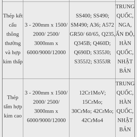
TRUNG
Thép kết
SS400; SS490;
QUỐC,
cấu
3 - 200mm x 1500/
SM490; A36; A572
NGA,
thông
2000/ 2500/
GR50/ 60/65, Q235,
ẤN ĐỘ,
thường
3000mm x
Q345B; Q460D;
HÀN
và hợp
6000/9000/12000
Q690D; S355J0;
QUỐC,
kim thấp
S355J2; S355JR
NHẬT
BẢN
TRUNG
3 - 200mm x 1500/
12Cr1MoV;
QUỐC,
Thép
2000/ 2500/
15CrMo;
HÀN
tấm hợp
3000mm x
30CrMo; 42CrMo;
QUỐC,
kim cao
6000/9000/12000
42CrMo4
NHẬT
BẢN