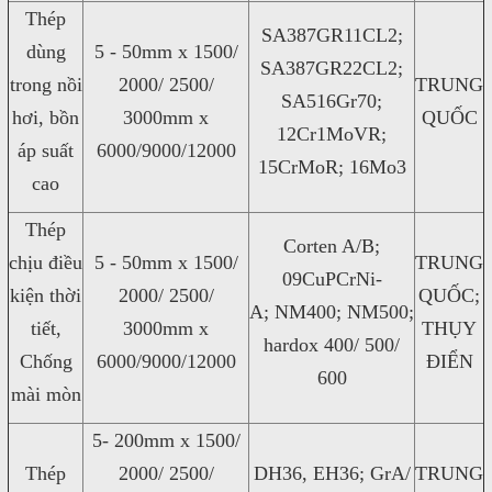
Thép
SA387GR11CL2;
dùng
5 - 50mm x 1500/
SA387GR22CL2;
trong nồi
2000/ 2500/
TRUNG
SA516Gr70;
hơi, bồn
3000mm x
QUỐC
12Cr1MoVR;
áp suất
6000/9000/12000
15CrMoR; 16Mo3
cao
Thép
Corten A/B;
chịu điều
5 - 50mm x 1500/
TRUNG
09CuPCrNi-
kiện thời
2000/ 2500/
QUỐC;
A; NM400; NM500;
tiết,
3000mm x
THỤY
hardox 400/ 500/
Chống
6000/9000/12000
ĐIỂN
600
mài mòn
5- 200mm x 1500/
Thép
2000/ 2500/
DH36, EH36; GrA/
TRUNG