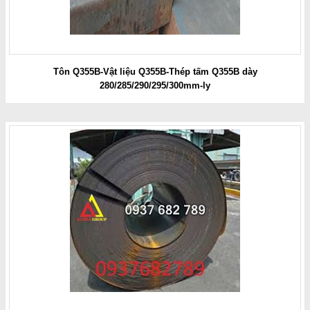
Tôn Q355B-Vật liệu Q355B-Thép tấm Q355B dày
280/285/290/295/300mm-ly