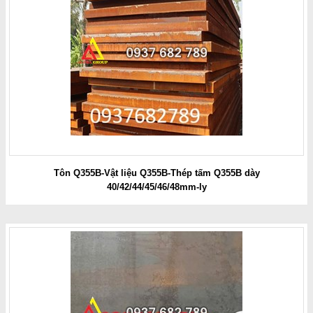
Tôn Q355B-Vật liệu Q355B-Thép tấm Q355B dày
40/42/44/45/46/48mm-ly