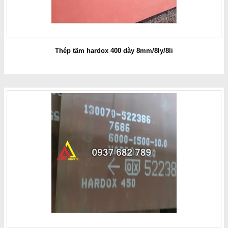
Thép tấm hardox 400 dày 8mm/8ly/8li