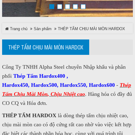
TRÊN MẠNG XÃ HỘI
Trang chủ
Sản phẩm
THÉP TẤM CHỊU MÀI MÒN HARDOX
Facebook
Google
THÉP TẤM CHỊU MÀI MÒN HARDOX
Twitter
Công Ty TNHH Alpha Steel chuyên Nhập khẩu và phân
phối
Thép Tấm Hardox400 ,
LinkedIn
Hardox450, Hardox500, Hardox550, Hardox600
-
Thép
Tấm Chịu Mài Mòn
,
Chịu Nhiệt cao
. Hàng hóa có đầy đủ
LIÊN HỆ
CO CQ và Hóa đơn.
HotLine
THÉP TẤM HARDOX
là dòng thép tấm chịu nhiệt cao,
0937 682 789
chịu mài mòn cao có độ cứng rất cao nhờ vào việc kết hợp
đặc biệt các thành phần hóa học, cùng với quá trình tôi
Email