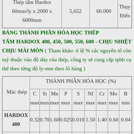
Thép tấm Hardox
Thụy
60mm/ly x 2000 x
5,652
60.000
Điển
6000mm
BẢNG THÀNH PHẦN HÓA HỌC THÉP
TẤM HARDOX 400, 450, 500, 550, 600 - CHỊU NHIỆT
CHỊU MÀI MÒN
( Tham khảo: tỉ lệ % các nguyên tố còn
tuỳ thuộc vào độ dày của thép, công ty sẽ cung cấp tphh cụ
thể theo từng độ ly-mm theo lô hàng )
THÀNH PHẦN HÓA HỌC (%)
Mác thép
C
Si
Mn
P
S
NI
Cr
Mo
B
max
max
max
max
max
max
max
max
min
HARDOX
0.32
0.70
1.60
0.025
0.010
1.50
1.40
0.60
0.04
400