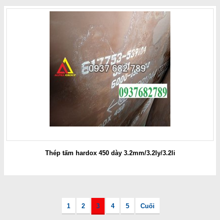
Thép tấm hardox 450 dày 3.2mm/3.2ly/3.2li
1
2
3
4
5
Cuối