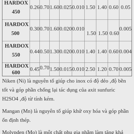
HARDOX
0.26
0.70
1.60
0.025
0.010
1.50
1.40
0.60
0.05
450
HARDOX
0.30
0.70
1.60
0.020
0.010
0.005
500
1.50
1.50
0.60
HARDOX
0.44
0.50
1.30
0.020
0.010
1.40
1.40
0.60
0.004
550
HARDOX
0.70
0.45
1.50
0.015
0.010
2.50
1.20
0.70
0.005
600
Niken (Ni) là nguyên tố giúp cho inox có độ dẻo ,độ bền
tốt và góp phần chống lại tác dụng của axit sunfuric
H2SO4 ,độ từ tính kém.
Mangan (Mn) là nguyên tố giúp khử oxy hóa và góp phần
ổn định thép.
Molypden (Mo) là một chất phụ gia nhằm làm tăng khả