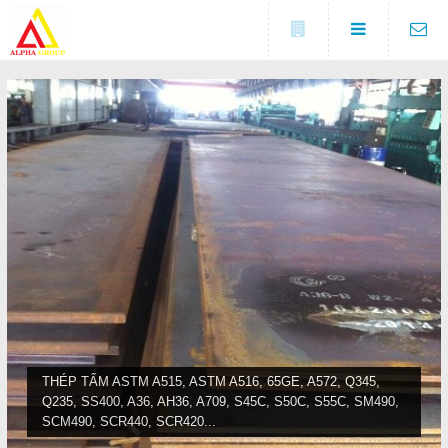
Đóng
LIÊN HỆ
Địa chỉ
Số 5A, KCX Linh Trung 1, P
DANH MỤC
Linh Trung, TP. Thủ Đức, TP.
HCM
Điện thoại
Trang chủ
0937682789
Tin tức
Fax
(0274) 3729 333
Sản phẩm
COPYRIGHT 2016. ALL RIGHTS RESERVED
Liên hệ
THÉP TẤM ASTM A515, ASTM A516, 65GE, A572, Q345,
Q235, SS400, A36, AH36, A709, S45C, S50C, S55C, SM490,
Đóng
SCM490, SCR440, SCR420...