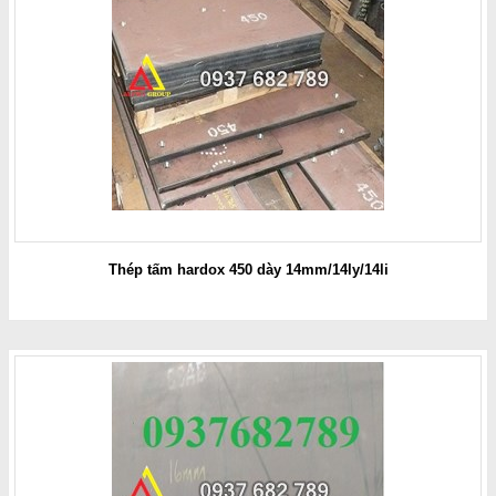
Thép tấm hardox 450 dày 14mm/14ly/14li