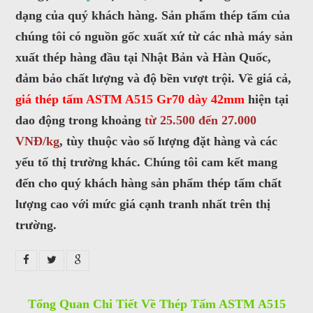
satthepalpha@gmail.com
dạng của quý khách hàng. Sản phẩm thép tấm của
chúng tôi có nguồn gốc xuất xứ từ các nhà máy sản
Gọi cho chúng tôi
xuất thép hàng đầu tại Nhật Bản và Hàn Quốc,
đảm bảo chất lượng và độ bền vượt trội. Về giá cả,
Nhắn tin
giá thép tấm ASTM A515 Gr70 dày 42mm
hiện tại
dao động trong khoảng
từ 25.500 đến 27.000
Mail
VNĐ/kg
, tùy thuộc vào số lượng đặt hàng và các
yếu tố thị trường khác. Chúng tôi cam kết mang
COPYRIGHT 2016. ALL RIGHTS RESERVED
đến cho quý khách hàng sản phẩm thép tấm chất
lượng cao với mức giá cạnh tranh nhất trên thị
trường.
Tổng Quan Chi Tiết Về Thép Tấm ASTM A515