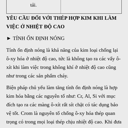
tải.
YÊU CẦU ĐỐI VỚI THÉP HỢP KIM KHI LÀM
VIỆC Ở NHIỆT ĐỘ CAO
► TÍNH ỔN ĐỊNH NÓNG
Tính ổn định nóng là khả năng của kim loại chống lại
ô-xy hóa ở nhiệt độ cao, tức là không tạo ra các vẩy ô-
xít khi làm việc trong không khí ở nhiệt độ cao cũng
như trong các sản phẩm cháy.
Biện pháp chủ yếu làm tăng tính ổn định nóng là hợp
kim hóa bằng các nguyên tố như: Cr, Al, Si với mục
đích tạo ra các màng ô-xít rất sít chặt có tác dụng bảo
vệ tốt. Crom là nguyên tố chống ô-xy hóa thép quan
trọng có trong mọi loại thép chịu nhiệt độ cao. Khi đưa