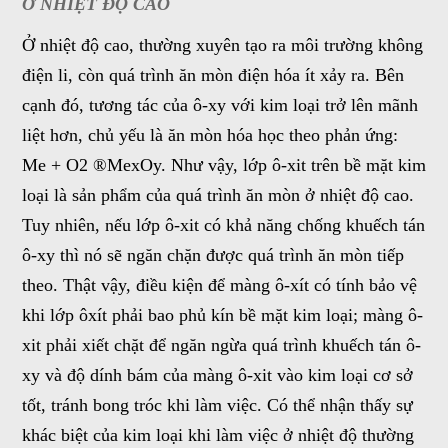
Ở NHIỆT ĐỘ CAO
Ở nhiệt độ cao, thường xuyên tạo ra môi trường không
điện li, còn quá trình ăn mòn điện hóa ít xảy ra. Bên
cạnh đó, tương tác của ô-xy với kim loại trở lên mãnh
liệt hơn, chủ yếu là ăn mòn hóa học theo phản ứng:
Me + O2 ®MexOy. Như vậy, lớp ô-xit trên bề mặt kim
loại là sản phẩm của quá trình ăn mòn ở nhiệt độ cao.
Tuy nhiên, nếu lớp ô-xit có khả năng chống khuếch tán
ô-xy thì nó sẽ ngăn chặn được quá trình ăn mòn tiếp
theo. Thật vậy, điều kiện để màng ô-xít có tính bảo vệ
khi lớp ôxít phải bao phủ kín bề mặt kim loại; màng ô-
xit phải xiết chặt để ngăn ngừa quá trình khuếch tán ô-
xy và độ dính bám của màng ô-xit vào kim loại cơ sở
tốt, tránh bong tróc khi làm việc. Có thể nhận thấy sự
khác biệt của kim loại khi làm việc ở nhiệt độ thường