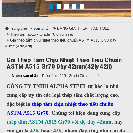
TRÊN MẠNG XÃ HỘI
Trang chủ
Sản phẩm
BẢNG GIÁ THÉP TẤM, TOLE
Facebook
Thép tấm a515 - Grade 70 chịu nhiệt
Giá thép tấm chịu nhiệt theo tiêu chuẩn ASTM A515 Gr70 dày
Google
42mm(42ly,42li)
Giá Thép Tấm Chịu Nhiệt Theo Tiêu Chuẩn
Twitter
ASTM A515 Gr70 Dày 42mm(42ly,42li)
LinkedIn
Nhóm sản phẩm:
Thép tấm a515 - Grade 70 chịu nhiệt
CÔNG TY TNHH ALPHA STEEL tự hào là nhà
LIÊN HỆ
cung cấp uy tín các loại thép tấm chất lượng cao,
đặc biệt là
thép tấm chịu nhiệt theo tiêu chuẩn
HotLine
ASTM A515 Gr70
. Chúng tôi hiện đang cung cấp
0937 682 789
thép tấm ASTM A515 Gr70 với độ dày
42mm
, hay
còn gọi là
42ly
hoặc
42li
, nhằm đáp ứng nhu cầu đa
Email