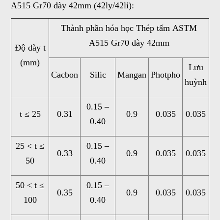
A515 Gr70 dày 42mm (42ly/42li):
Thành phần hóa học Thép tấm ASTM
A515 Gr70 dày 42mm
Độ dày t
(mm)
Lưu
Cacbon
Silic
Mangan
Photpho
huỳnh
0.15 –
t ≤ 25
0.31
0.9
0.035
0.035
0.40
25 < t ≤
0.15 –
0.33
0.9
0.035
0.035
50
0.40
50 < t ≤
0.15 –
0.35
0.9
0.035
0.035
100
0.40