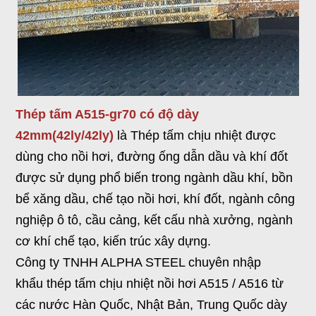
Thép tấm A515-gr70 có độ dày
42mm(42ly/42ly)
là Thép tấm chịu nhiệt được
dùng cho nồi hơi, đường ống dẫn dầu và khí đốt
được sử dụng phổ biến trong ngành dầu khí, bồn
bể xăng dầu, chế tạo nồi hơi, khí đốt, ngành công
nghiệp ô tô, cầu cảng, kết cấu nhà xưởng, ngành
cơ khí chế tạo, kiến trúc xây dựng.
Công ty TNHH ALPHA STEEL chuyên nhập
khẩu thép tấm chịu nhiệt nồi hơi A515 / A516 từ
các nước Hàn Quốc, Nhật Bản, Trung Quốc dày