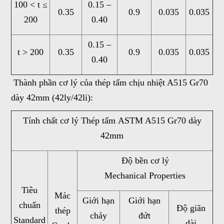
100 < t ≤
0.15 –
0.35
0.9
0.035
0.035
200
0.40
0.15 –
t > 200
0.35
0.9
0.035
0.035
0.40
Thành phần cơ lý của thép tấm chịu nhiệt A515 Gr70
dày 42mm (42ly/42li):
Tính chất cơ lý Thép tấm ASTM A515 Gr70 dày
42mm
Độ bền cơ lý
Mechanical Properties
Tiêu
Mác
Giới hạn
Giới hạn
chuẩn
Độ giãn
thép
chảy
đứt
Standard
dài