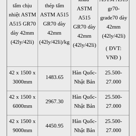
tấm chịu
thép tấm
ASTM
gr70-
nhiệt ASTM
ASTM A515
A515
grade70 dày
A515 GR70
GR70 dày
GR70 dày
42mm
dày 42mm
42mm
42mm
(42ly/42li)
(42ly/42li)
(42ly/42li)/kg
(42ly/42li)
( ĐVT:
VNĐ )
42 x 1500 x
Hàn Quốc-
25.500-
1483.65
3000mm
Nhật Bản
27.000
42 x 1500 x
Hàn Quốc-
25.500-
2967.30
6000mm
Nhật Bản
27.000
42 x 1500 x
Hàn Quốc-
25.500-
4450.95
9000mm
Nhật Bản
27.000