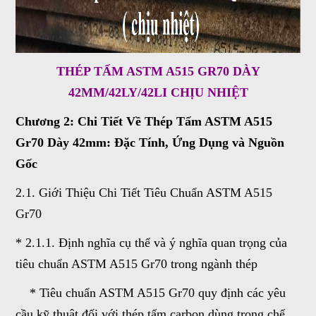
THÉP TẤM ASTM A515 GR70 DÀY
42MM/42LY/42LI CHỊU NHIỆT
Chương 2: Chi Tiết Về Thép Tấm ASTM A515
Gr70 Dày 42mm: Đặc Tính, Ứng Dụng và Nguồn
Gốc
2.1. Giới Thiệu Chi Tiết Tiêu Chuẩn ASTM A515
Gr70
* 2.1.1. Định nghĩa cụ thể và ý nghĩa quan trọng của
tiêu chuẩn ASTM A515 Gr70 trong ngành thép
* Tiêu chuẩn ASTM A515 Gr70 quy định các yêu
cầu kỹ thuật đối với thép tấm carbon dùng trong chế