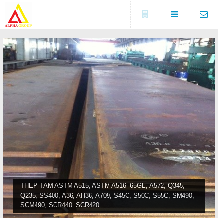
Đóng
LIÊN HỆ
Địa chỉ
Số 5A, KCX Linh Trung 1, P
DANH MỤC
Linh Trung, TP. Thủ Đức, TP.
HCM
Điện thoại
Trang chủ
0937682789
Tin tức
Fax
(0274) 3729 333
Sản phẩm
COPYRIGHT 2016. ALL RIGHTS RESERVED
Liên hệ
THÉP TẤM ASTM A515, ASTM A516, 65GE, A572, Q345,
Q235, SS400, A36, AH36, A709, S45C, S50C, S55C, SM490,
Đóng
SCM490, SCR440, SCR420...