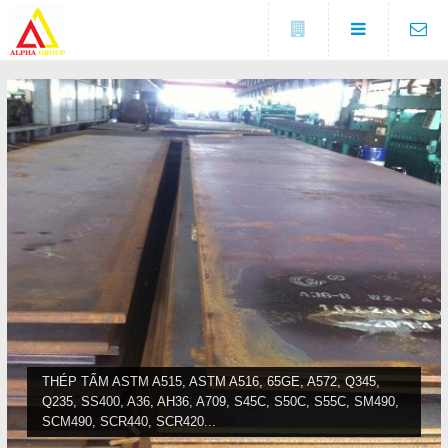
Đóng
LIÊN HỆ
Địa chỉ
Số 5A, KCX Linh Trung 1, P
DANH MỤC
Linh Trung, TP. Thủ Đức, TP.
HCM
Điện thoại
Trang chủ
0937682789
Tin tức
Fax
(0274) 3729 333
Sản phẩm
COPYRIGHT 2016. ALL RIGHTS RESERVED
Liên hệ
THÉP TẤM ASTM A515, ASTM A516, 65GE, A572, Q345,
Q235, SS400, A36, AH36, A709, S45C, S50C, S55C, SM490,
Đóng
SCM490, SCR440, SCR420...