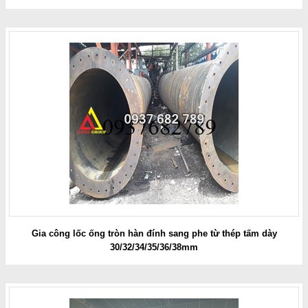
Gia công lốc ống tròn hàn đính sang phe từ thép tấm dày
30/32/34/35/36/38mm