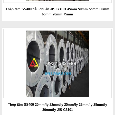
Thép tấm SS400 tiêu chuẩn JIS G3101 45mm 50mm 55mm 60mm
65mm 70mm 75mm
Thép tấm SS400 20mm/ly 22mm/ly 25mm/ly 26mm/ly 28mm/ly
30mm/ly JIS G3101