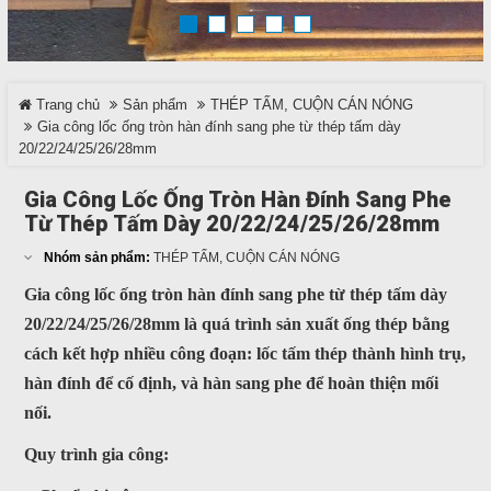
TRÊN MẠNG XÃ HỘI
Trang chủ
Sản phẩm
THÉP TẤM, CUỘN CÁN NÓNG
Facebook
Gia công lốc ống tròn hàn đính sang phe từ thép tấm dày
20/22/24/25/26/28mm
Google
Gia Công Lốc Ống Tròn Hàn Đính Sang Phe
Từ Thép Tấm Dày 20/22/24/25/26/28mm
Twitter
Nhóm sản phẩm:
THÉP TẤM, CUỘN CÁN NÓNG
LinkedIn
Gia công lốc ống tròn hàn đính sang phe từ thép tấm dày
20/22/24/25/26/28mm là quá trình sản xuất ống thép bằng
LIÊN HỆ
cách kết hợp nhiều công đoạn: lốc tấm thép thành hình trụ,
hàn đính để cố định, và hàn sang phe để hoàn thiện mối
HotLine
nối.
0937 682 789
Quy trình gia công:
Email