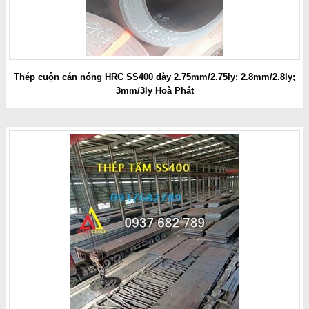
Thép cuộn cán nóng HRC SS400 dày 2.75mm/2.75ly; 2.8mm/2.8ly;
3mm/3ly Hoà Phát