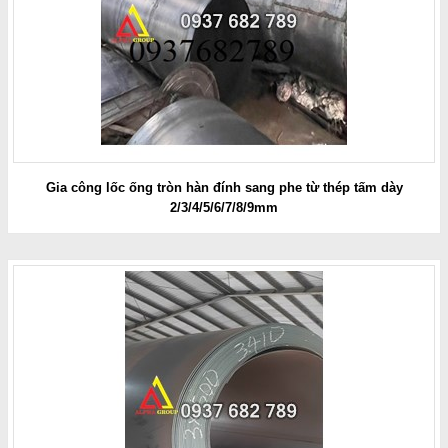
Gia công lốc ống tròn hàn đính sang phe từ thép tấm dày
2/3/4/5/6/7/8/9mm