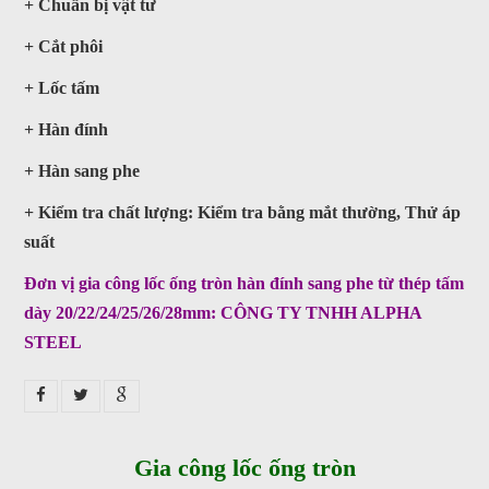
+ Chuẩn bị vật tư
satthepalpha@gmail.com
+ Cắt phôi
Gọi cho chúng tôi
+ Lốc tấm
+ Hàn đính
Nhắn tin
+ Hàn sang phe
Mail
+ Kiểm tra chất lượng: Kiểm tra bằng mắt thường, Thử áp
suất
COPYRIGHT 2016. ALL RIGHTS RESERVED
Đơn vị gia công lốc ống tròn hàn đính sang phe từ thép tấm
dày 20/22/24/25/26/28mm: CÔNG TY TNHH ALPHA
STEEL
Gia công lốc ống tròn