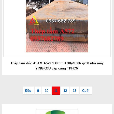
Thép tấm đúc ASTM A572 130mm/130ly/130li gr50 nhà máy
YINGKOU cập cảng TPHCM
Đầu
9
10
11
12
13
Cuối