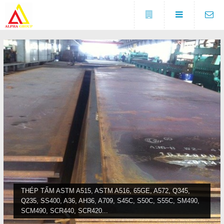
Đóng
LIÊN HỆ
Địa chỉ
Số 5A, KCX Linh Trung 1, P
DANH MỤC
Linh Trung, TP. Thủ Đức, TP.
HCM
Điện thoại
Trang chủ
0937682789
Tin tức
Fax
(0274) 3729 333
Sản phẩm
COPYRIGHT 2016. ALL RIGHTS RESERVED
Liên hệ
THÉP TẤM ASTM A515, ASTM A516, 65GE, A572, Q345,
Q235, SS400, A36, AH36, A709, S45C, S50C, S55C, SM490,
Đóng
SCM490, SCR440, SCR420...