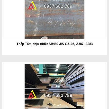
Thép Tấm chịu nhiệt SB480 JIS G3103, A387, A283