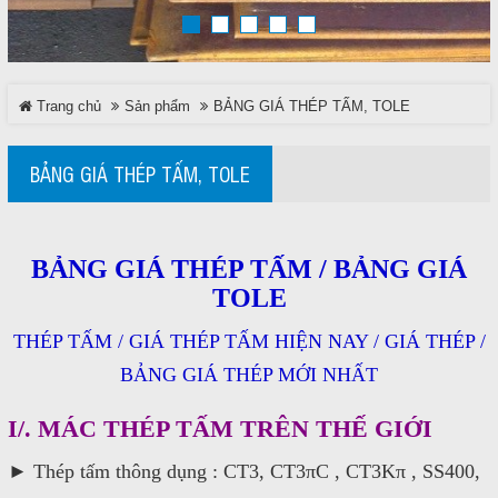
TRÊN MẠNG XÃ HỘI
Trang chủ
Sản phẩm
BẢNG GIÁ THÉP TẤM, TOLE
Facebook
Google
BẢNG GIÁ THÉP TẤM, TOLE
Twitter
BẢNG GIÁ THÉP TẤM / BẢNG GIÁ
LinkedIn
TOLE
THÉP TẤM / GIÁ THÉP TẤM HIỆN NAY / GIÁ THÉP /
LIÊN HỆ
BẢNG GIÁ THÉP MỚI NHẤT
HotLine
I/. MÁC THÉP TẤM TRÊN THẾ GIỚI
0937 682 789
► Thép tấm thông dụng : CT3, CT3πC , CT3Kπ , SS400,
Email