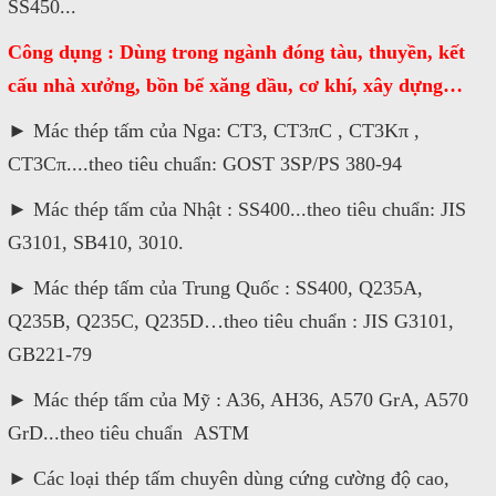
SS450...
satthepalpha@gmail.com
Công dụng : Dùng trong ngành đóng tàu, thuyền, kết
Gọi cho chúng tôi
cấu nhà xưởng, bồn bể xăng dầu, cơ khí, xây dựng…
► Mác thép tấm của Nga: CT3, CT3πC , CT3Kπ ,
Nhắn tin
CT3Cπ....theo tiêu chuẩn: GOST 3SP/PS 380-94
Mail
► Mác thép tấm của Nhật : SS400...theo tiêu chuẩn: JIS
G3101, SB410, 3010.
COPYRIGHT 2016. ALL RIGHTS RESERVED
► Mác thép tấm của Trung Quốc : SS400, Q235A,
Q235B, Q235C, Q235D…theo tiêu chuẩn : JIS G3101,
GB221-79
► Mác thép tấm của Mỹ : A36, AH36, A570 GrA, A570
GrD...theo tiêu chuẩn ASTM
► Các loại thép tấm chuyên dùng cứng cường độ cao,