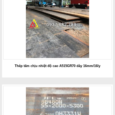
Thép tấm chịu nhiệt độ cao A515GR70 dày 16mm/16ly