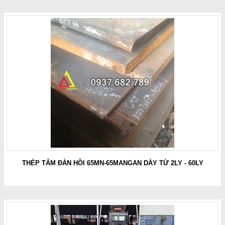
THÉP TẤM ĐÀN HỒI 65MN-65MANGAN DÀY TỪ 2LY - 60LY