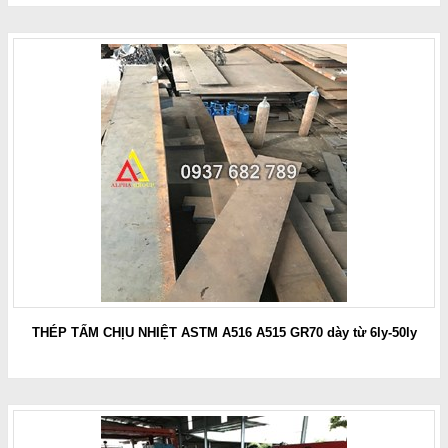
THÉP TẤM CHỊU NHIỆT ASTM A516 A515 GR70 dày từ 6ly-50ly