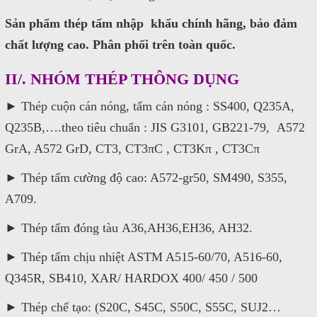
Sản phẩm thép tấm nhập khẩu chính hãng, bảo đảm
chất lượng cao. Phân phối trên toàn quốc.
II/. NHÓM THÉP THÔNG DỤNG
► Thép cuộn cán nóng, tấm cán nóng : SS400, Q235A,
Q235B,….theo tiêu chuẩn : JIS G3101, GB221-79, A572
GrA, A572 GrD, CT3, CT3πC , CT3Kπ , CT3Cπ
► Thép tấm cường độ cao: A572-gr50, SM490, S355,
A709.
► Thép tấm đóng tàu A36,AH36,EH36, AH32.
► Thép tấm chịu nhiệt ASTM A515-60/70, A516-60,
Q345R, SB410, XAR/ HARDOX 400/ 450 / 500
► Thép chế tạo: (S20C, S45C, S50C, S55C, SUJ2…